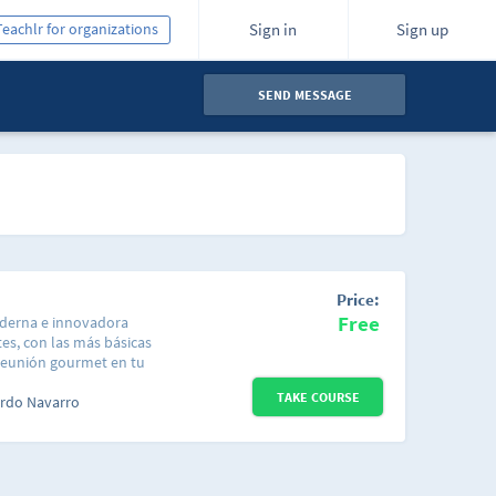
Teachlr for organizations
Sign in
Sign up
SEND MESSAGE
Price:
Free
moderna e innovadora
tes, con las más básicas
 reunión gourmet en tu
dwiches,
TAKE COURSE
 otras cosas con
ardo Navarro
os de una forma muy
bién inventes y
ndote con los Chefs
dez de Señor Potato