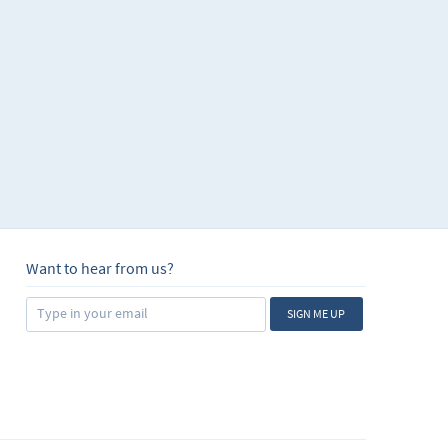
Want to hear from us?
SIGN ME UP