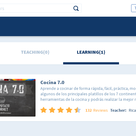
TEACHING(0)
LEARNING(1)
Cocina 7.0
Aprende a cocinar de forma rápida, fácil, práctica, 
algunos de los principales platillos de los 7 continen
herramientas de la cocina y podrás realizar la mejor
casa. Con este curso aprenderás a hacer arepas, san
hamburguesas, pastas, pizzas, pinchos, entre muchas
132
Reviews
Teacher:
Ric
sabores de distintas regiones del mundo, combinad
creativa para abrirte la mente y logrando que tu tam
combines tus propias recetas. Aprenderás entretenié
Ricardo Navarro, Giacomo Nocerino y Miguel Fernán