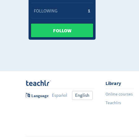
FOLLOWING
1
FOLLOW
Library
Online courses
Español
English
Language
Teachlrs