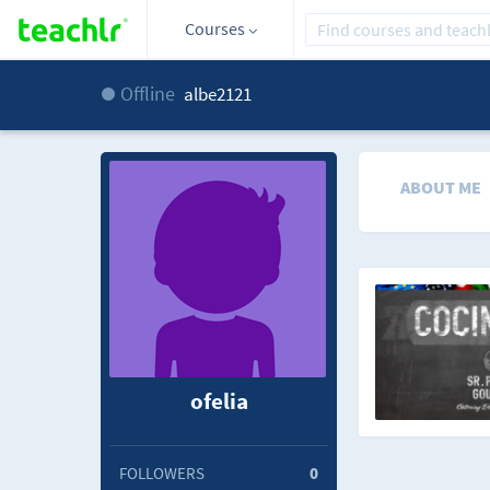
Courses
Offline
albe2121
ABOUT ME
ofelia
FOLLOWERS
0