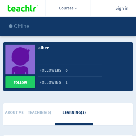
Courses
Sign in
Offline
alber
FOLLOWERS
0
FOLLOWING
1
FOLLOW
ABOUT ME
TEACHING(0)
LEARNING(1)