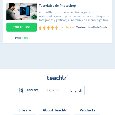
Tutoriales de Photoshop
Adobe Photoshop es un editor de gráficos
rasterizados, usado principalmente para el retoque de
fotografías y gráficos, su nombre en español significa
literalmente "taller de fotos". Este curso está
TAKE COURSE
conformado por 34 lecciones de dificultad sencilla,
80
Reviews
Teacher:
José María Estrade
organizadas de forma tal que puedas seguir el curso
tanto de una forma lineal, así como saltar a una lección
Price:
Free
en específico que te enseñe a hacer la acción que estás
interesado en realizar sobre tu imagen. Cada lección
está pensada para que domines totalmente cada
aspecto de Photoshop de forma sencilla y así poco a
poco irás integrando todos los conocimientos. No
importa si nunca has abierto el programa o si ya
conoces algo de Adobe Photoshop, al finalizar este
curso habrás aprendido a reemplazar los colores en tus
fotos, eliminar personas, crear elementos sobre tus
imágenes, editar tus imágenes, desde brillo y
contraste, hasta hacerte más musculoso o más
delgada, cambiar paisajes, retocar, etc.
Español
Language
English
Library
About Teachlr
Products