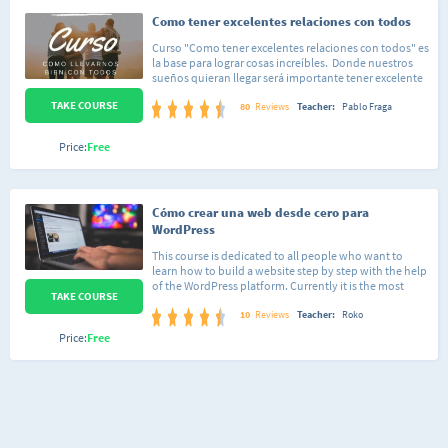
Como tener excelentes relaciones con todos
Curso "Como tener excelentes relaciones con todos" es
la base para lograr cosas increíbles. Donde nuestros
sueños quieran llegar será importante tener excelente
relación con todas las personas que integran nuestro
TAKE COURSE
entorno, además luego para poder compartir esa vida
80
Reviews
Teacher:
Pablo Fraga
increíble con esa gente que nos acompañó en el duro
camino que es lograr nuestras metas o sueños. Es un
Price:
Free
curso muy sencillo, con conceptos muy claros y
simples, que si vas aplicando uno a uno verás como
lograrás increíbles resultados, mejorando e
impactando positivamente en tu entorno!!.
Cómo crear una web desde cero para
WordPress
This course is dedicated to all people who want to
learn how to build a website step by step with the help
of the WordPress platform. Currently it is the most
TAKE COURSE
used and functional software. Allow install many help
plugins. Also, if we create our own theme for the web,
10
Reviews
Teacher:
Roko
we can upload WordPress easily and simply. You can
Price:
Free
get a certificate of the WordPress course. We will learn
more resources with which to work and get
information. We will use design tools, such as visual
editors.