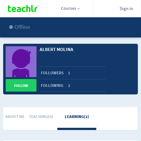
Courses
Sign in
Offline
ALBERT MOLINA
FOLLOWERS
1
FOLLOWING
2
FOLLOW
ABOUT ME
TEACHING(0)
LEARNING(2)