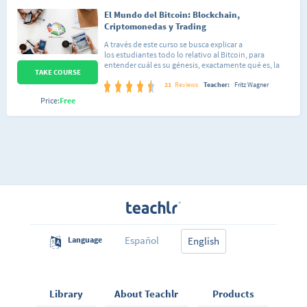
El Mundo del Bitcoin: Blockchain,
Criptomonedas y Trading
A través de este curso se busca explicar a
los estudiantes todo lo relativo al Bitcoin, para
entender cuál es su génesis, exactamente qué es, la
TAKE COURSE
funcionalidad que tiene dentro de nuestra sociedad, y
como puede ser usado por el ciudadano común en un
21
Reviews
Teacher:
Fritz Wagner
entorno que se ha ido modernizando y creando
Price:
Free
nuevas plataformas de pago, en otras palabras va
dirigido a todos aquellos interesados en continuar
desarrollando sus conocimientos en materia
financiera del siglo XXI.Al finalizar este Diplomado el
estudiante comprendera la tecnología Blockchain y
sus ventajas, aprenderá sobre criptomonedas, la
utilidad de estas y sus diferentes mecanismos de
consenso. Además, el estudiante obtendrá
herramientas para la valoración de las criptomonedas
desde el punto de vista técnico y fundamental.Para
contactar conmigo y aprender mas, pueden preguntar
por mi en este grupo: https://t.me/NearVenezuela
Español
Language
English
Library
About Teachlr
Products