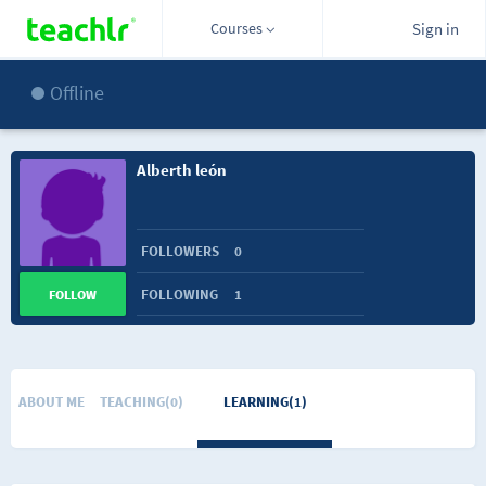
Courses
Sign in
Offline
Alberth león
FOLLOWERS
0
FOLLOWING
1
FOLLOW
ABOUT ME
TEACHING(0)
LEARNING(1)