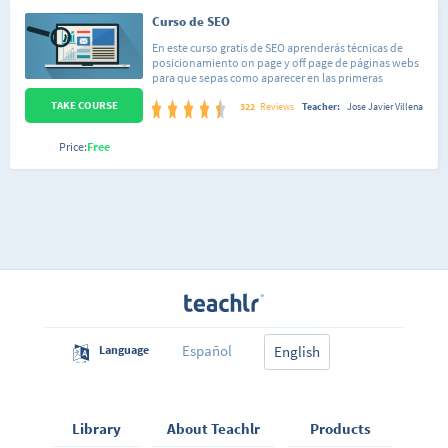
Curso de SEO
En este curso gratis de SEO aprenderás técnicas de
posicionamiento on page y off page de páginas webs
para que sepas como aparecer en las primeras
posiciones de Google y otros buscadores como Yahoo!,
TAKE COURSE
Bing y DuckDuckGo. Conocer el funcionamiento de
322
Reviews
Teacher:
Jose Javier Villena
SEO, así como sus mejores prácticas, estándares y
actividades penalizadas o no correctas se han
Price:
Free
convertido en un aspecto fundamental de toda página
web que desee alcanzar el éxito.
Español
Language
English
Library
About Teachlr
Products