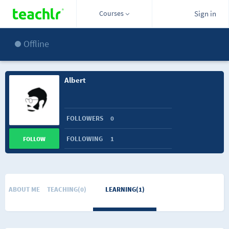
Courses
Sign in
Offline
Albert
FOLLOWERS
0
FOLLOWING
1
FOLLOW
ABOUT ME
TEACHING(0)
LEARNING(1)