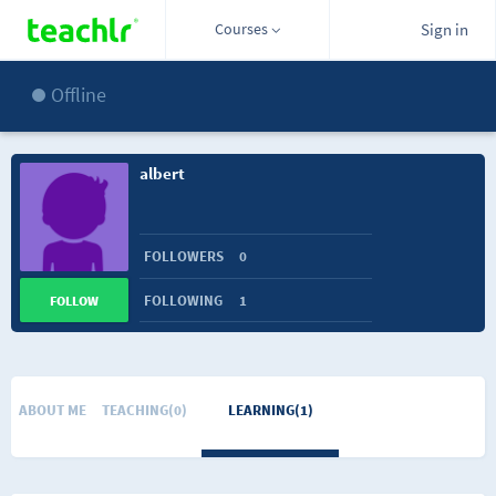
Courses
Sign in
Offline
albert
FOLLOWERS
0
FOLLOWING
1
FOLLOW
ABOUT ME
TEACHING(0)
LEARNING(1)