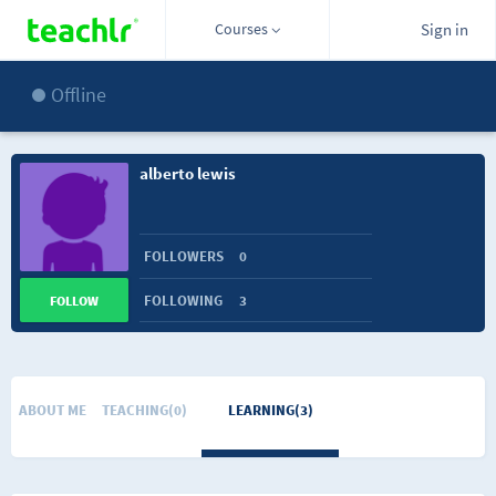
Courses
Sign in
Offline
alberto lewis
FOLLOWERS
0
FOLLOWING
3
FOLLOW
ABOUT ME
TEACHING(0)
LEARNING(3)