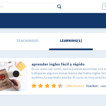
TEACHING(0)
LEARNING(1)
aprender ingles fácil y rápido
Es un curso tan corto, que la podrás acomodar a lo l
trabajaran algunos temas básico del habla ingles. l
auditiva, la expresión escrita. El curso es muy práctico
participación activa del alumno. curso de trabajo: no
alumno llega a ser capaz de desenvolverse en situac
194
Reviews
Teacher:
val
relacionadas con áreas del ingles.