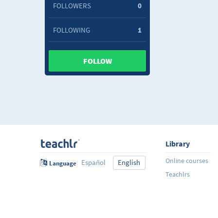
FOLLOWERS
0
FOLLOWING
1
FOLLOW
Library
Online courses
Español
English
Language
Teachlrs