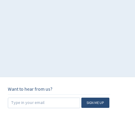
Want to hear from us?
SIGN ME UP