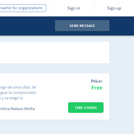
Teachlr for organizations
Sign in
Sign up
SEND MESSAGE
Price:
Free
argo de unos días. Se
engua: la comprensión
 y se exige la
?presenciales. el
TAKE COURSE
iones frecuentes
entina Mateus Motta