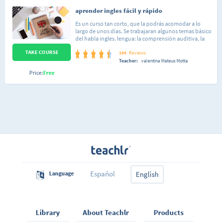
aprender ingles fácil y rápido
Es un curso tan corto, que la podrás acomodar a lo
largo de unos días. Se trabajaran algunos temas básico
del habla ingles. lengua: la comprensión auditiva, la
expresión escrita. El curso es muy práctico y se exige la
TAKE COURSE
participación activa del alumno. curso de trabajo: no?
194
Reviews
presenciales. el alumno llega a ser capaz de
Teacher:
valentina Mateus Motta
desenvolverse en situaciones frecuentes relacionadas
Price:
Free
con áreas del ingles.
Español
Language
English
Library
About Teachlr
Products