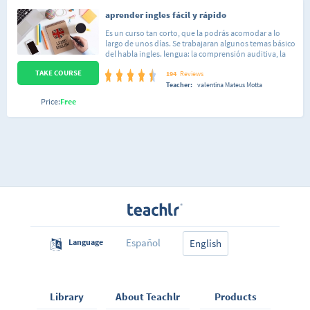
aprender ingles fácil y rápido
Es un curso tan corto, que la podrás acomodar a lo
largo de unos días. Se trabajaran algunos temas básico
del habla ingles. lengua: la comprensión auditiva, la
expresión escrita. El curso es muy práctico y se exige la
TAKE COURSE
participación activa del alumno. curso de trabajo: no?
194
Reviews
presenciales. el alumno llega a ser capaz de
Teacher:
valentina Mateus Motta
desenvolverse en situaciones frecuentes relacionadas
Price:
Free
con áreas del ingles.
Español
Language
English
Library
About Teachlr
Products