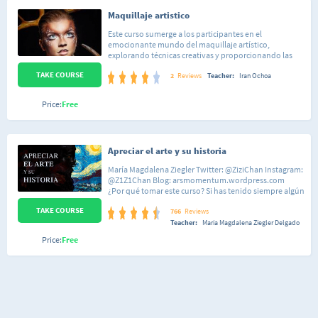
Maquillaje artistico
Este curso sumerge a los participantes en el
emocionante mundo del maquillaje artístico,
explorando técnicas creativas y proporcionando las
habilidades necesarias para transformar una idea en
TAKE COURSE
una obra maestra visual. Desde conceptos básicos
2
Reviews
Teacher:
Iran Ochoa
hasta proyectos avanzados, este curso guiará a los
estudiantes a través del proceso completo de creación
Price:
Free
de maquillajes artísticos únicos y expresivos.
Apreciar el arte y su historia
María Magdalena Ziegler Twitter: @ZiziChan Instagram:
@Z1Z1Chan Blog: arsmomentum.wordpress.com
¿Por qué tomar este curso? Si has tenido siempre algún
interés por el arte, pero no te has atrevido a preguntar
TAKE COURSE
lo que te inquieta, este curso es para ti. De manera
766
Reviews
sencilla y amena revisaremos algunos aspectos acerca
Teacher:
María Magdalena Ziegler Delgado
del arte que te ayudarán a aproximarte a él sin miedo y
Price:
Free
con amplio disfrute. ¿Cómo será? Sin conceptos
complicados, ni largas historias, nos pasearemos por
las distintas funciones de las obras de arte,
conoceremos un poco sobre los artistas y sobre los
elementos de expresión visual que contribuyen a que
esos creadores famosos se luzcan. Además,
valoraremos el arte como un hecho histórico que no