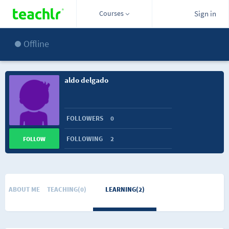
Courses
Sign in
Offline
aldo delgado
FOLLOWERS
0
FOLLOWING
2
FOLLOW
ABOUT ME
TEACHING(0)
LEARNING(2)