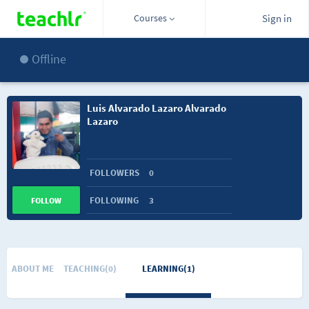
Courses
Sign in
Offline
Luis Alvarado Lazaro Alvarado
Lazaro
FOLLOWERS
0
FOLLOWING
3
FOLLOW
ABOUT ME
TEACHING(0)
LEARNING(1)