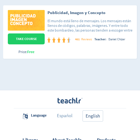
Publicidad, Imagen y Concepto
El mundo está lleno de mensajes. Los mensajes están
llenos de códigos, palabras, imágenes. Y entre todo
este bombardeo, las personas tienden a escoger entre
distintas opciones. Pasa siempre: nos levantamos y
TAKE COURSE
usamos un cepillo Oral-B con pasta de dientes Colgate.
461
Reviews
Teacher:
Daniel Chizer
La gente escoge marcas, es cierto. Pero primero, en un
proceso mucho más complejo (y menos visceral), las
Price:
Free
marcas escogen a la gente. Son procesos de
identificación mutua. Lo cierto es que las marcas
exitosas son el resultado de un matrimonio feliz entre
imagen y concepto. Y el hijo de esta unión es la
identidad. Buscaremos entender imagen y concepto
de manera integral y su expresión a través de la
publicidad. Vamos a conocer herramientas que
simplifican los procesos creativos y hacen que
nuestros mensajes sean más efectivos. Se plantea un
debate entre lo simple y lo complejo en un mundo que
tiene cada vez más marcas y menos espacio. Al final,
todo ser humano tiene la libertad de escoger. El reto
del curso es aprender a encontrar las razones para que
nos escojan.
Español
Language
English
Library
About Teachlr
Products