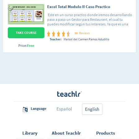
Excel Total Modulo II Caso Practico
Este en un curso practico donde iremos desarrollando
paso a paso un Gestor para Restaurant, el cual tu
puedes modificar según tus intereses. Ya que es una
bese para implementar cualquier tipo de gestor, donde
TAKE COURSE
puedes guardar la información diaria en este caso de
16
Reviews
una de las Mesas de nuestro local para lo cual vamos a
Teacher:
Marisol del Carmen Ramos Astudillo
implementar una macro que haga esta tarea en forma
Price:
Free
automática. Vamos a aprender nociones básicas de
programación VBA.
Español
Language
English
Library
About Teachlr
Products