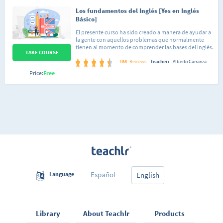
Los fundamentos del Inglés [Yes en Inglés
Básico]
El presente curso ha sido creado a manera de ayudar a
la gente con aquellos problemas que normalmente
tienen al momento de comprender las bases del inglés.
TAKE COURSE
Con esto me refiero, por ejemplo, a dar las razones del
porque se usa tal o cual regla gramatical. Por lo
186
Reviews
Teacher:
Alberto Carranza
anterior considero oportuno mencionar que el curso
Price:
Free
va dirigido a gente que puede estar iniciándose en el
aprendizaje de este idioma aunque también será de
utilidad a quienes estén buscando repasar temas que
en su momento llevaron pero no recuerdan bien,
pudiéndose tomar como un completo video-repaso
de consulta. En este primer curso voy a darte a conocer
los conceptos, reglas de gramática y vocabulario
esencial de la lengua inglesa explicándote de una
forma sencilla, así que no te preocupes si no tienes
ningún entendimiento del inglés, el curso está
diseñado para quienes quieren empezar desde cero a
aprender esta lengua. No te desmotives si empiezas a
sentir que no le entiendes a algo, con el tiempo irás
Español
Language
viendo que los temas se vuelven sencillos gracias a lo
English
visto en contenidos anteriores.
Library
About Teachlr
Products