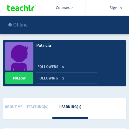
Courses
Sign in
Offline
Patricia
FOLLOWERS
0
FOLLOWING
1
FOLLOW
ABOUT ME
TEACHING(0)
LEARNING(1)