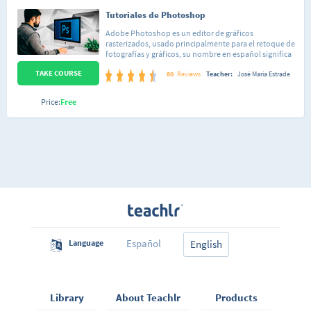
Tutoriales de Photoshop
Adobe Photoshop es un editor de gráficos
rasterizados, usado principalmente para el retoque de
fotografías y gráficos, su nombre en español significa
literalmente "taller de fotos". Este curso está
TAKE COURSE
conformado por 34 lecciones de dificultad sencilla,
80
Reviews
Teacher:
José María Estrade
organizadas de forma tal que puedas seguir el curso
tanto de una forma lineal, así como saltar a una lección
Price:
Free
en específico que te enseñe a hacer la acción que estás
interesado en realizar sobre tu imagen. Cada lección
está pensada para que domines totalmente cada
aspecto de Photoshop de forma sencilla y así poco a
poco irás integrando todos los conocimientos. No
importa si nunca has abierto el programa o si ya
conoces algo de Adobe Photoshop, al finalizar este
curso habrás aprendido a reemplazar los colores en tus
fotos, eliminar personas, crear elementos sobre tus
imágenes, editar tus imágenes, desde brillo y
contraste, hasta hacerte más musculoso o más
delgada, cambiar paisajes, retocar, etc.
Español
Language
English
Library
About Teachlr
Products