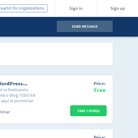
Teachlr for organizations
Sign in
Sign up
SEND MESSAGE
Como Crear Una Pagina Web o Blog con WordPress en 2 horas.
Price:
Free
é la finalización
Web o Blog TODO EN
aquí le permitirán
En este vídeo
TAKE COURSE
uenta de hospedaje,
 Omar
ÓMO CREAR UNA PÁGINA
io dominio, en menos
LIONS CLUB y Como
RIENCIA PREVIA. TODAS
Price: