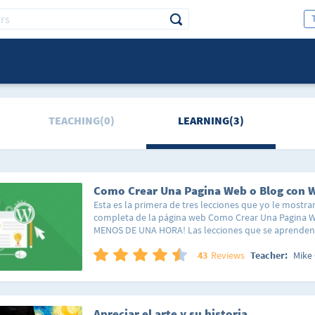
TEACHING(0)
LEARNING(3)
Esta es la primera de tres lecciones que yo le mostrar
completa de la página web Como Crear Una Pagina 
MENOS DE UNA HORA! Las lecciones que se aprenden 
hacer una página web profesional de cualquier tipo. 
aprenderá cómo comprar un dominio, comprar una c
43
Reviews
Teacher:
Mike
conectar las dos cuentas, e instalar WordPress. C
WEB O BLOG: con WordPress, sin Código, en su prop
de 2 horas! Asociado con: Make Money from Home 
Crear una Pagina Web o Blog. NO SE REQUIERE EXPE
Apreciar el arte y su historia