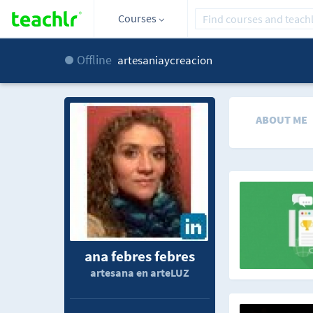
Courses
Offline
artesaniaycreacion
ABOUT ME
ana febres febres
artesana en arteLUZ