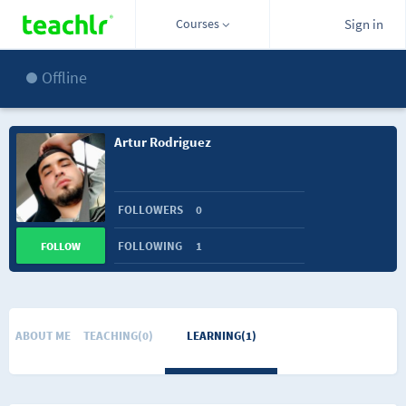
Courses
Sign in
Offline
Artur Rodriguez
FOLLOWERS
0
FOLLOWING
1
FOLLOW
ABOUT ME
TEACHING(0)
LEARNING(1)