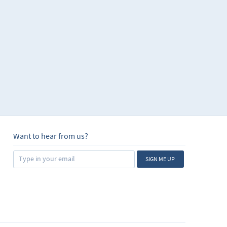
s aprendido a trabajar
biando sus
ción que posean de
es operaciones
s, ya sea como
r de ellos y hasta
cilla un universo de
 vida financiera,
Want to hear from us?
SIGN ME UP