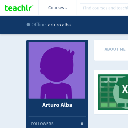
Courses
Offline
arturo.alba
ABOUT ME
Arturo Alba
FOLLOWERS
0