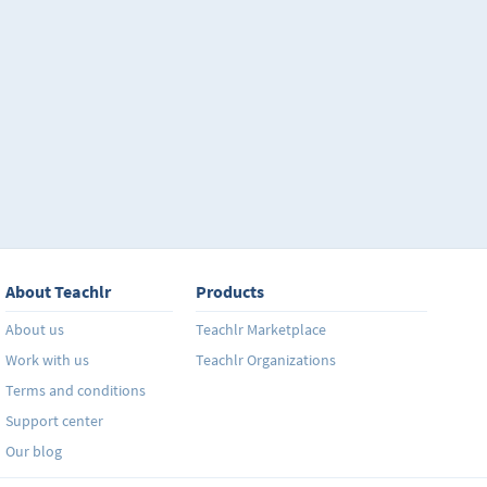
conoces algo de Excel, al completar este curso habrá
con celdas en filas y columnas, modificándolas, cam
propiedades, ordenándolas de acuerdo a la informa
distintas maneras, también la realización de múltipl
matemáticas y el uso de números en distintas forma
decimales, moneda, hora, fecha, crear gráficos a parti
insertar imágenes y videos. Descubrirás de forma sen
posibilidades que te ayudarán a poner más orden a tu
laboral y también a la cotidiana.
About Teachlr
Products
About us
Teachlr Marketplace
Work with us
Teachlr Organizations
Terms and conditions
Support center
Our blog