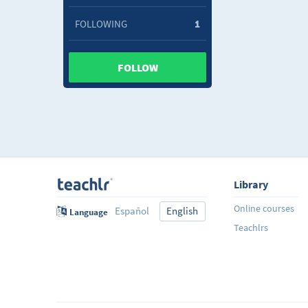
FOLLOWING
1
FOLLOW
Library
Online courses
Español
English
Language
Teachlrs