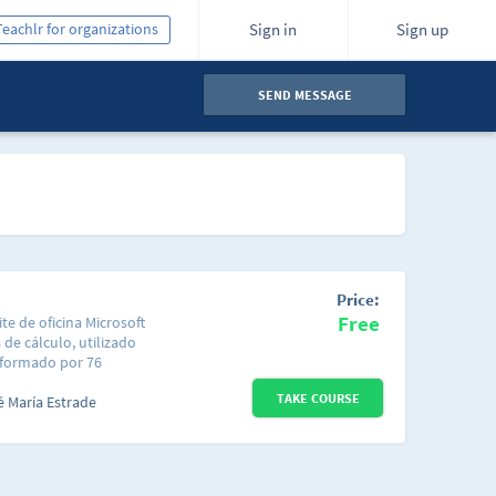
Teachlr for organizations
Sign in
Sign up
SEND MESSAGE
Price:
Free
ite de oficina Microsoft
 de cálculo, utilizado
onformado por 76
r el curso de una forma
TAKE COURSE
ecífico que te enseñe a
é María Estrade
 hoja de cálculo. Cada
ada aspecto de Excel
odos los
rograma o si ya