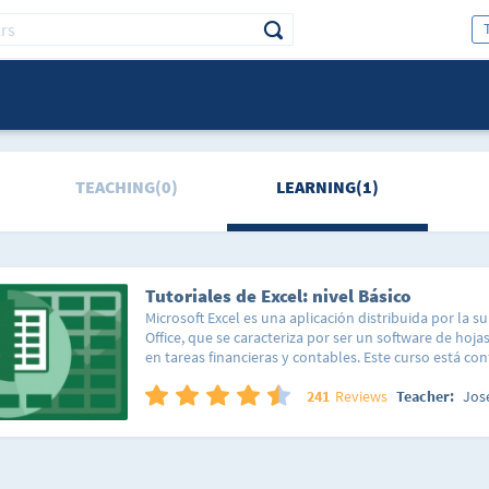
TEACHING(0)
LEARNING(1)
Tutoriales de Excel: nivel Básico
Microsoft Excel es una aplicación distribuida por la su
Office, que se caracteriza por ser un software de hojas
en tareas financieras y contables. Este curso está c
lecciones organizadas de forma tal que puedas segui
lineal y sencilla, así como saltar a una lección en esp
241
Reviews
Teacher:
Jos
hacer la acción que estás interesado en realizar en tu
lección está pensada para que domines totalmente c
de forma sencilla y así poco a poco irás integrando t
conocimientos. No importa si nunca has abierto el p