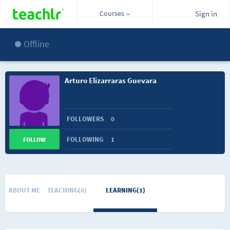
Courses
Sign in
Offline
Arturo Elizarraras Guevara
FOLLOWERS
0
FOLLOWING
1
FOLLOW
ABOUT ME
TEACHING(0)
LEARNING(1)