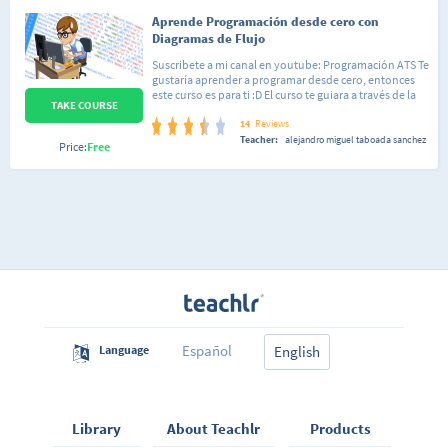
Aprende Programación desde cero con
Diagramas de Flujo
Suscribete a mi canal en youtube: Programación ATS Te
gustaría aprender a programar desde cero, entonces
este curso es para ti :D El curso te guiara a través de la
TAKE COURSE
practica a ir incorporando conocimientos sobre que es
un algoritmo, como poder resolver problemas,
14
Reviews
ademas veremos muchísimos ejercicios resueltos y
Teacher:
alejandro miguel taboada sanchez
Price:
Free
propuestos sobre temas como:
OperadoresCondiconalesCiclos o BuclesFunciones
(Programación Modular)Vectores o
ArraysProgramación de Juegos Utilizaremos un
programa llamado DFD, en el cual podremos resolver
nuestros ejercicios. Así que ya sabes si te interesa el
mundo de la programación este curso es para ti :D
Español
Language
English
Library
About Teachlr
Products