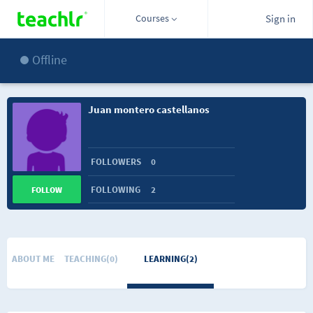
Courses
Sign in
Offline
Juan montero castellanos
FOLLOWERS
0
FOLLOWING
2
FOLLOW
ABOUT ME
TEACHING(0)
LEARNING(2)