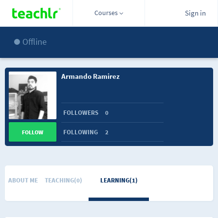
Courses
Sign in
Offline
Armando Ramirez
FOLLOWERS
0
FOLLOWING
2
FOLLOW
ABOUT ME
TEACHING(0)
LEARNING(1)