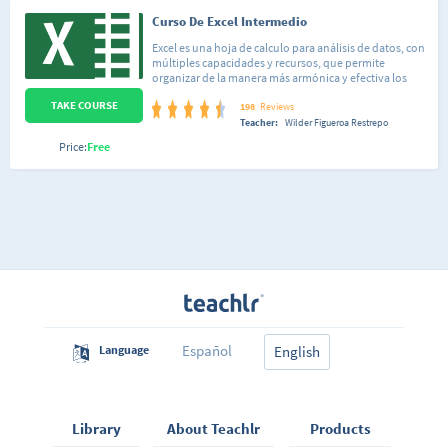
Curso De Excel Intermedio
Excel es una hoja de calculo para análisis de datos, con
múltiples capacidades y recursos, que permite
organizar de la manera más armónica y efectiva los
datos y los números que se manejan cotidianamente,
TAKE COURSE
hacer cálculos a partir de fórmulas y funciones; generar
198
Reviews
gráficos para representar nuestra información; crear
Teacher:
Wilder Figueroa Restrepo
tablas o modificar el formato de nuestras planillas.
Price:
Free
Español
Language
English
Library
About Teachlr
Products