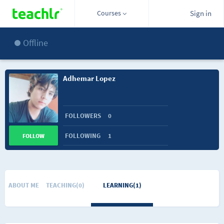
Courses
Sign in
Offline
Adhemar Lopez
FOLLOWERS
0
FOLLOWING
1
FOLLOW
ABOUT ME
TEACHING(0)
LEARNING(1)