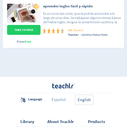
aprender ingles fácil y rápido
Es un curso tan corto, que la podrás acomodar a lo
largo de unos días. Se trabajaran algunos temas básico
del habla ingles. lengua: la comprensión auditiva, la
expresión escrita. El curso es muy práctico y se exige la
TAKE COURSE
participación activa del alumno. curso de trabajo: no?
194
Reviews
presenciales. el alumno llega a ser capaz de
Teacher:
valentina Mateus Motta
desenvolverse en situaciones frecuentes relacionadas
Price:
Free
con áreas del ingles.
Español
Language
English
Library
About Teachlr
Products