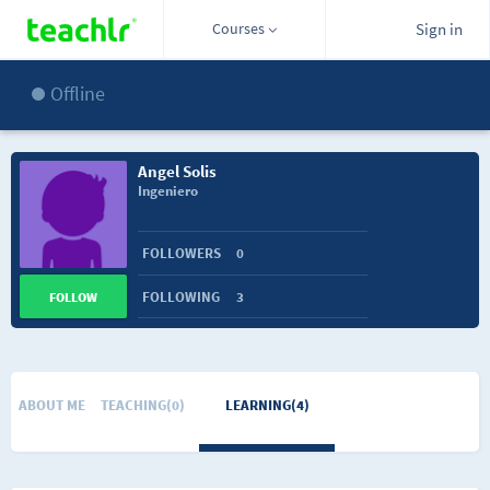
Courses
Sign in
Offline
Angel Solis
Ingeniero
FOLLOWERS
0
FOLLOWING
3
FOLLOW
ABOUT ME
TEACHING(0)
LEARNING(4)