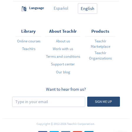
para Romper Tus Miedos a Interactuar con la gente,
Español
Language
Haciendo Uso de Ciertos Trucos Psicologicos para
English
poder Interactuar con las personas SIN Exponerte al
Rechazo.
=================================================
?? Regístrate Ahora y Disfruta de Nuestro Soporte De
Por Vida, para Convertirte en Tu Mejor Tú!
Library
About Teachlr
Products
Online courses
About us
Teachlr
Marketplace
Teachlrs
Work with us
Teachlr
Terms and conditions
Organizations
Support center
Our blog
Want to hear from us?
SIGN ME UP
Copyright © 2012-2026 Teachlr Corporation.