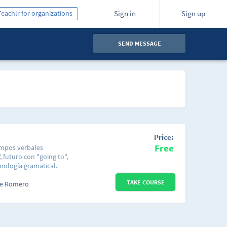
Teachlr for organizations
Sign in
Sign up
SEND MESSAGE
Price:
Free
iempos verbales
 futuro con "going to",
inología gramatical.
 capaz de entablar una
TAKE COURSE
 notas. Sin
e Romero
tos cursos funciona
e permite al estudiante
pias oraciones, decir lo
prende el idioma paso a