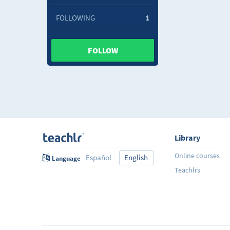
FOLLOWING
1
FOLLOW
Library
Online courses
Español
English
Language
Teachlrs