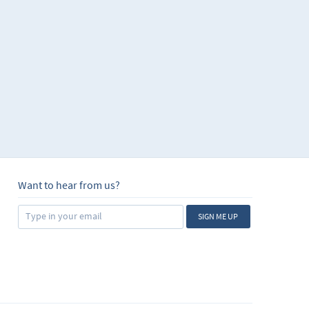
ir frases incluso más
gía de instrucción. El
cerebro del estudiante
, el proceso de
iante, evitando así el
so a paso, y sólo se
Lo que entiendes, lo
itud a la manera en que
en tiempo real. No hay
adicionales o
Want to hear from us?
SIGN ME UP