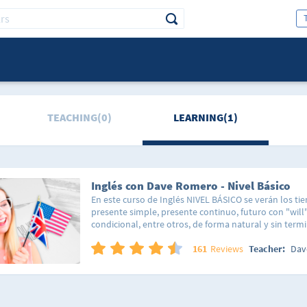
TEACHING(0)
LEARNING(1)
Inglés con Dave Romero - Nivel Básico
En este curso de Inglés NIVEL BÁSICO se verán los t
presente simple, presente continuo, futuro con "will",
condicional, entre otros, de forma natural y sin term
Asimismo, se verá el vocabulario más usado para ser
conversación. ¿Cómo funciona? Sin libros. Sin tomar
161
Reviews
Teacher:
Dav
memorización. El método de enseñanza usado en es
dividiendo el lenguaje en sus componentes, lo cual l
reconstruir el lenguaje por sí mismo -- formar sus pro
que quiere decir, cuando lo quiere decir. Ya que se a