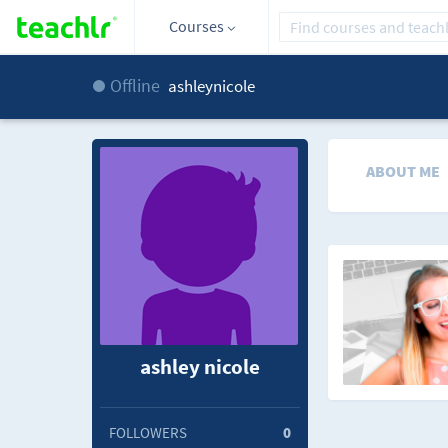
Courses
Offline
ashleynicole
ABOUT ME
ashley nicole
FOLLOWERS
0