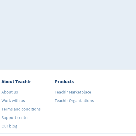
paso, los estudiantes pueden construirlo para produc
complejas. Esta metodología está basada en la psicolo
conocimiento está estructurado de forma tal que el 
asimila el lenguaje fácilmente y no lo olvida. Además
aprendizaje se da usando la lengua materna del estud
estrés y la ansiedad. El conocimiento se construye pa
avanza al haber absorbido y entendido cada punto. "
sabes; y lo que sabes, no lo olvidas." Con gran simil
se aprende la lengua materna, el idioma se aprende 
necesidad de detenerse para hacer tareas, ejercicios 
memorización de vocabulario.
About Teachlr
Products
About us
Teachlr Marketplace
Work with us
Teachlr Organizations
Terms and conditions
Support center
Our blog