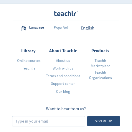
esencial de la lengua inglesa explicándote de una
forma sencilla, así que no te preocupes si no tienes
ningún entendimiento del inglés, el curso está
diseñado para quienes quieren empezar desde cero a
aprender esta lengua. No te desmotives si empiezas a
sentir que no le entiendes a algo, con el tiempo irás
Español
Language
viendo que los temas se vuelven sencillos gracias a lo
English
visto en contenidos anteriores.
Library
About Teachlr
Products
Online courses
About us
Teachlr
Marketplace
Teachlrs
Work with us
Teachlr
Terms and conditions
Organizations
Support center
Our blog
Want to hear from us?
SIGN ME UP