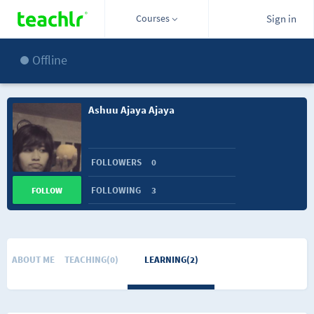
Courses
Sign in
Offline
Ashuu Ajaya Ajaya
FOLLOWERS
0
FOLLOWING
3
FOLLOW
ABOUT ME
TEACHING(0)
LEARNING(2)