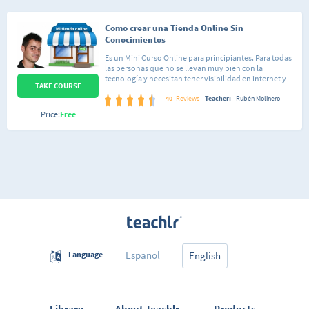
Como crear una Tienda Online Sin
Conocimientos
Es un Mini Curso Online para principiantes. Para todas
las personas que no se llevan muy bien con la
tecnología y necesitan tener visibilidad en internet y
TAKE COURSE
Facebook. Aprenderás a crear tu propia tienda
online en una plataforma muy sencilla e intuitiva de
40
Reviews
Teacher:
Rubén Molinero
manejar. Dar de alta productos, imágenes, transportes,
Price:
Free
etc. Y lo mejor de esta plataforma es que te permitirá
transladar además tu tienda a la mayor red social,
Facebook. El curso dura aproximadamente 1 hora. Con
solo invertir una hora de tu tiempo quizás puedas
cambiar el rumbo de tu negocio a una vida mejor.
Español
Language
English
Library
About Teachlr
Products