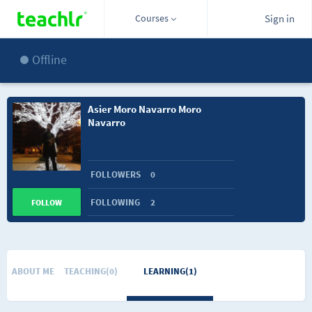
Courses
Sign in
Offline
Asier Moro Navarro Moro
Navarro
FOLLOWERS
0
FOLLOWING
2
FOLLOW
ABOUT ME
TEACHING(0)
LEARNING(1)