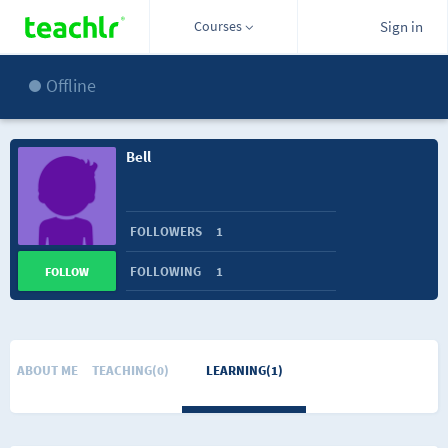
Courses
Sign in
Offline
Bell
FOLLOWERS
1
FOLLOWING
1
FOLLOW
ABOUT ME
TEACHING(0)
LEARNING(1)