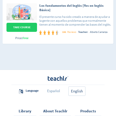
Los fundamentos del Inglés [Yes en Inglés
Básico]
El presente curso ha sido creado a manera de ayudar a
la gente con aquellos problemas que normalmente
tienen al momento de comprender las bases del inglés.
TAKE COURSE
Con esto me refiero, por ejemplo, a dar las razones del
porque se usa tal o cual regla gramatical. Por lo
186
Reviews
Teacher:
Alberto Carranza
anterior considero oportuno mencionar que el curso
Price:
Free
va dirigido a gente que puede estar iniciándose en el
aprendizaje de este idioma aunque también será de
utilidad a quienes estén buscando repasar temas que
en su momento llevaron pero no recuerdan bien,
pudiéndose tomar como un completo video-repaso
de consulta. En este primer curso voy a darte a conocer
los conceptos, reglas de gramática y vocabulario
esencial de la lengua inglesa explicándote de una
forma sencilla, así que no te preocupes si no tienes
ningún entendimiento del inglés, el curso está
diseñado para quienes quieren empezar desde cero a
aprender esta lengua. No te desmotives si empiezas a
sentir que no le entiendes a algo, con el tiempo irás
Español
Language
viendo que los temas se vuelven sencillos gracias a lo
English
visto en contenidos anteriores.
Library
About Teachlr
Products