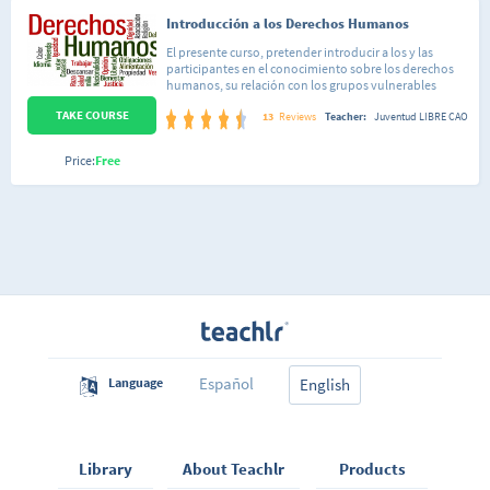
Introducción a los Derechos Humanos
El presente curso, pretender introducir a los y las
participantes en el conocimiento sobre los derechos
humanos, su relación con los grupos vulnerables
(mujeres, hombres, LGTBI+, adultos mayores, niñez,
TAKE COURSE
pueblos originarios y con discapacidad) y hacer
13
Reviews
Teacher:
Juventud LIBRE CAO
reflexiones de estos en la participación ciudadana y
política. Tener un panorama claro que permita el
Price:
Free
análisis integral de la situación en Honduras y ser parte
del cambio cultural y democrático.
Español
Language
English
Library
About Teachlr
Products