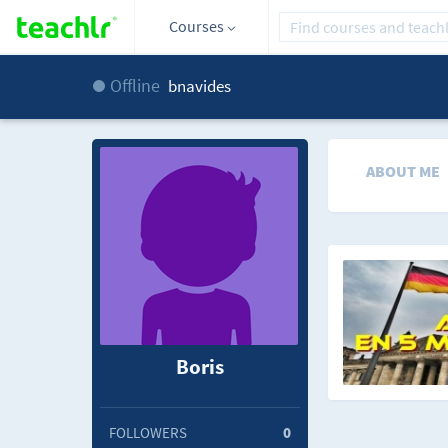
Courses
Offline
bnavides
ABOUT ME
Boris
FOLLOWERS
0