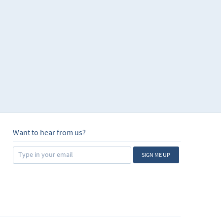
Want to hear from us?
SIGN ME UP