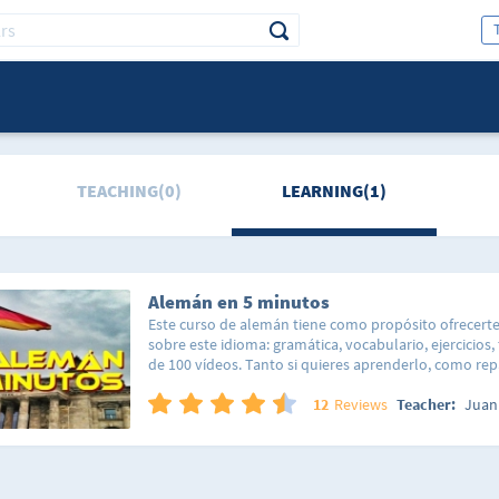
TEACHING(0)
LEARNING(1)
Alemán en 5 minutos
Este curso de alemán tiene como propósito ofrecert
sobre este idioma: gramática, vocabulario, ejercicios, t
de 100 vídeos. Tanto si quieres aprenderlo, como rep
mismo, podrás encontrar contenido útil para aprende
tus conocimientos del idioma. Solo comentarte que a
12
Reviews
Teacher:
Juan 
de mi canal de Youtube, podrás comprobar como alg
peor calidad de audio, imagen que otros; sin que esto
primer vídeo es "peor" y el último "mejor". Espero que
Saludos afectuosos.