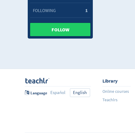
FOLLOWING
1
FOLLOW
Library
Online courses
Español
English
Language
Teachlrs