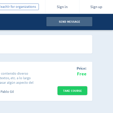
Teachlr for organizations
Sign in
Sign up
SEND MESSAGE
Price:
Free
e contenido diverso
extos, etc. a lo largo
asar algún aspecto del
r, repasar o mejorar el
TAKE COURSE
l proceder los vídeos
Pablo Gil
unos de ellos tienen
 signifique que el
 te sea de utilidad.