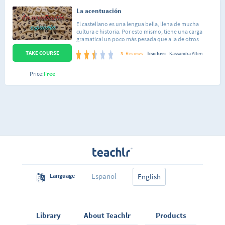
La acentuación
El castellano es una lengua bella, llena de mucha
cultura e historia. Por esto mismo, tiene una carga
gramatical un poco más pesada que a la de otros
idiomas. Es por esto mismo que se viene a introducir
TAKE COURSE
cómo agregar una tilde de la manera correcta, en
3
Reviews
Teacher:
Kassandra Allen
términos generales e introductorios. Se mirarán
términos como; sílaba, atónica, tónica, aguda, grave,
Price:
Free
llana, esdrújula, sobreesdrújula.
Español
Language
English
Library
About Teachlr
Products