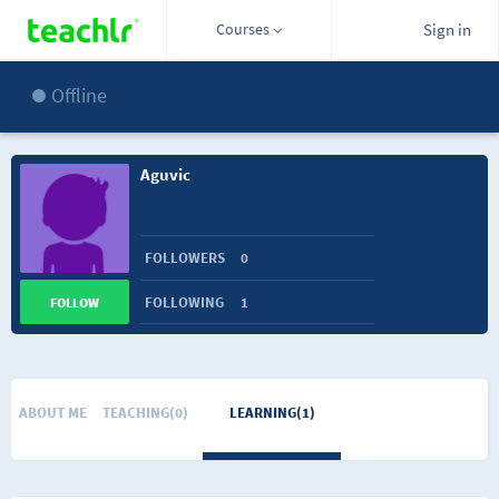
Courses
Sign in
Offline
Aguvic
FOLLOWERS
0
FOLLOWING
1
FOLLOW
ABOUT ME
TEACHING(0)
LEARNING(1)