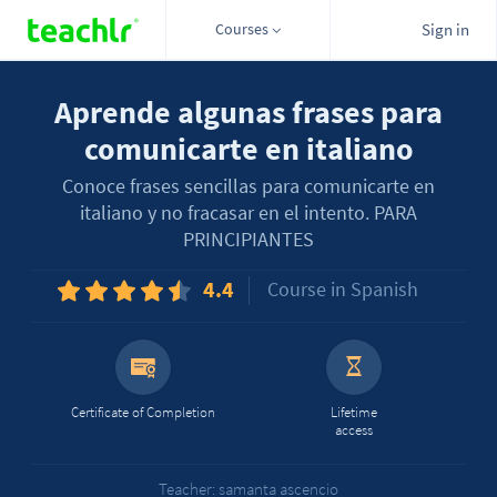
Courses
Sign in
Aprende algunas frases para
comunicarte en italiano
Conoce frases sencillas para comunicarte en
italiano y no fracasar en el intento. PARA
PRINCIPIANTES
4.4
Course in Spanish
Certificate of Completion
Lifetime
access
Teacher: samanta ascencio