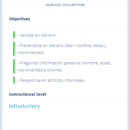
como entablar una primera conversación, este curso sin
VIEW FULL DESCRIPTION
duda es para ti. No olvides que no hay edad para aprender,
¡este curso esta diseñado para todas las edades!
Objectives
- Saludar en Italiano.
- Presentarse en Italiano (decir nombre, edad y
nacionalidad)
- Preguntar información personal (nombre, edad,
nacionalidad e idioma)
- Despedirse en ámbitos informales.
Instructional level
Introductory