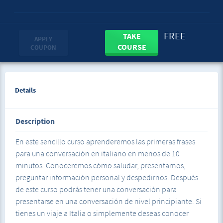
FREE
TAKE
APPLY
COURSE
COUPON
Details
Description
En este sencillo curso aprenderemos las primeras frases
para una conversación en italiano en menos de 10
minutos. Conoceremos cómo saludar, presentarnos,
preguntar información personal y despedirnos. Después
de este curso podrás tener una conversación para
presentarse en una conversación de nivel principiante. Si
tienes un viaje a Italia o simplemente deseas conocer