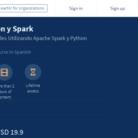
Teachlr for organizations
Sign in
Sign up
on y Spark
des Utilizando Apache Spark y Python
urse in Spanish
Lifetime
e than 2
access
ours of
ontent
SD 19.9