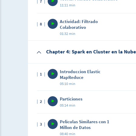
7
11:11 min
Actividad: Filtrado
8
Colaborativo
01:32 min
Chapter 4: Spark en Cluster en la Nub
Introduccion Elastic
1
MapReduce
05:10 min
Particiones
2
05:14 min
Peliculas Similares con 1
3
Millon de Datos
08:40 min