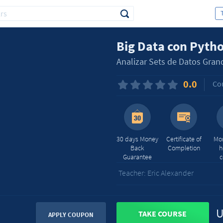
Big Data con Pyth
Analizar Sets de Datos Gran
0.0
Co
30 days Money
Certificate of
Mor
Back
Completion
h
Guarantee
c
Teacher: Eric Alexander
U
TAKE COURSE
APPLY COUPON