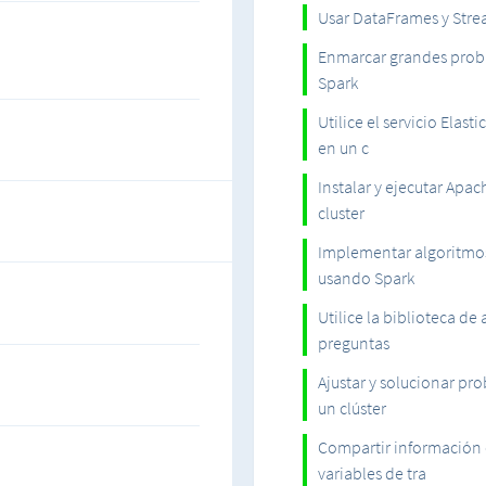
Que aprenderas:
Usar DataFrames y Stre
Enmarcar grandes prob
- Aprenda los conceptos de l
Spark
Spark
Utilice el servicio Ela
- Desarrolle y ejecute trab
en un c
- Traducir problemas de anál
Instalar y ejecutar Ap
varias etapas.
cluster
Implementar algoritmos
- Amplíe a conjuntos de dato
usando Spark
MapReduce de Amazon
Utilice la biblioteca d
- Entender cómo Hadoop YARN
preguntas
informáticos
Ajustar y solucionar pr
- Más información sobre otr
un clúster
Streaming y GraphX
Compartir información 
variables de tra
Al final de este curso, esta