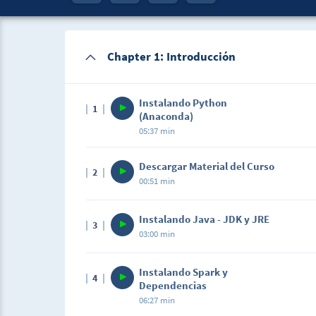
Chapter 1: Introducción
Instalando Python
1
(Anaconda)
05:37 min
Descargar Material del Curso
2
00:51 min
Instalando Java - JDK y JRE
3
03:00 min
Instalando Spark y
4
Dependencias
06:27 min