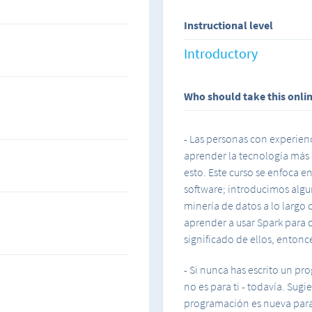
gigabytes - en la nube - en 
Instructional level
ESTE CURSO NO TE ENSE
Introductory
Who should take this onli
- Las personas con experien
aprender la tecnología más 
esto. Este curso se enfoca e
software; introducimos alg
minería de datos a lo largo 
aprender a usar Spark para 
significado de ellos, entonce
- Si nunca has escrito un p
no es para ti - todavía. Sug
programación es nueva para 