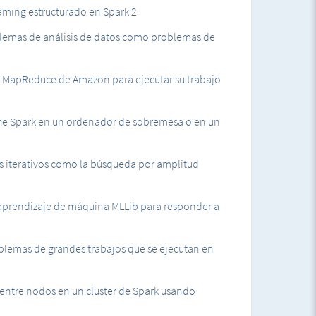
aming estructurado en Spark 2
lemas de análisis de datos como problemas de
as tiendas de datos distribuidas resistentes de
stic MapReduce de Amazon para ejecutar su trabajo
ajos de Spark rápidamente utilizando Python
isis complejos en scripts de Spark iterativos o de
ache Spark en un ordenador de sobremesa o en un
 iterativos como la búsqueda por amplitud
s más grandes utilizando el servicio Elastic
e aprendizaje de máquina MLLib para responder a
 distribuye Spark a través de clusters
oblemas de grandes trabajos que se ejecutan en
as tecnologías de Spark, como Spark SQL, Spark
entre nodos en un cluster de Spark usando
rás ejecutando código que analiza información de