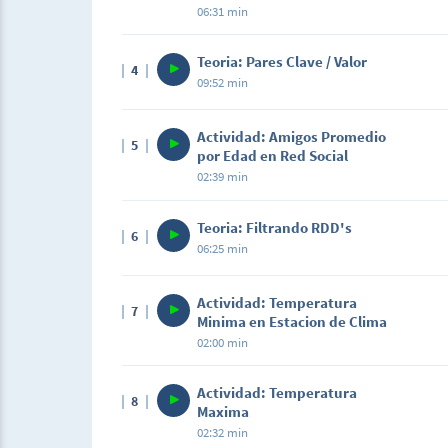
06:31 min
Teoria: Pares Clave / Valor
4
09:52 min
Actividad: Amigos Promedio
5
por Edad en Red Social
02:39 min
Teoria: Filtrando RDD's
6
06:25 min
Actividad: Temperatura
7
Minima en Estacion de Clima
02:00 min
Actividad: Temperatura
8
Maxima
02:32 min