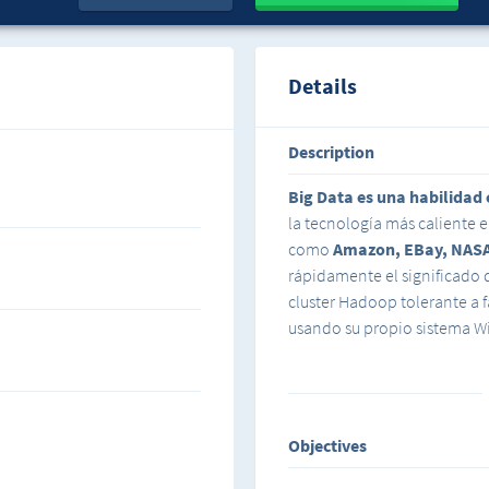
Details
Description
Big Data es una habilidad 
la tecnología más caliente 
como
Amazon, EBay, NAS
rápidamente el significado 
cluster Hadoop tolerante a 
usando su propio sistema Wi
Aprenda y domine el arte de
como problemas de Spark a t
amplíelos para que se ejecu
Objectives
curso.