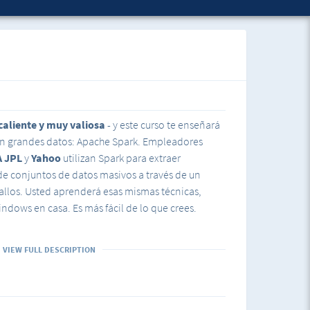
caliente y muy valiosa
- y este curso te enseñará
en grandes datos: Apache Spark. Empleadores
A JPL
y
Yahoo
utilizan Spark para extraer
de conjuntos de datos masivos a través de un
fallos. Usted aprenderá esas mismas técnicas,
ndows en casa. Es más fácil de lo que crees.
 enmarcar los problemas de análisis de datos
VIEW FULL DESCRIPTION
ravés de más de 15 ejemplos prácticos, y luego
ten en servicios de computación en nube en este