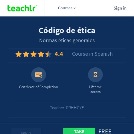
Courses
Sign in
Código de ética
Normas éticas generales
4.4
Course in Spanish
Certificate of Completion
Lifetime
access
Teacher: RRHHGYE
FREE
TAKE
APPLY