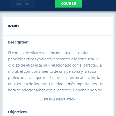
COURSE
COUPON
Details
Description
El código de ética es un documento que contiene
principios éticos y valores inherentes a la conducta. El
código de ética está muy relacionado con el carácter, la
moral, el comportamiento de una persona y la ética
profesional, aunque muchos no le prestan atención, la
ética es una de las particularidades más importantes a la
hora de relacionarnos con el entorno. Dependiendo de
esta, varía nuestro comportamiento, costumbres y
VIEW FULL DESCRIPTION
desarrollo en la sociedad, además, muchas personas crean
su primera impresión de lo que somos y cómo somos.
Objectives