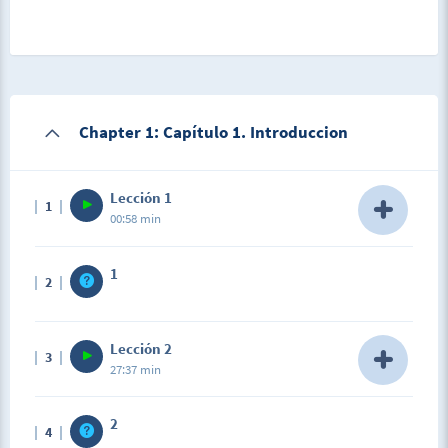
Chapter 1: Capítulo 1. Introduccion
Lección 1
1
00:58 min
Description
1
2
Entender que todos somos parte, lo publico y lo
privado trabajando juntos
Lección 2
3
27:37 min
Description
2
4
¿Con cual de los 17 objetivos te sentis mas