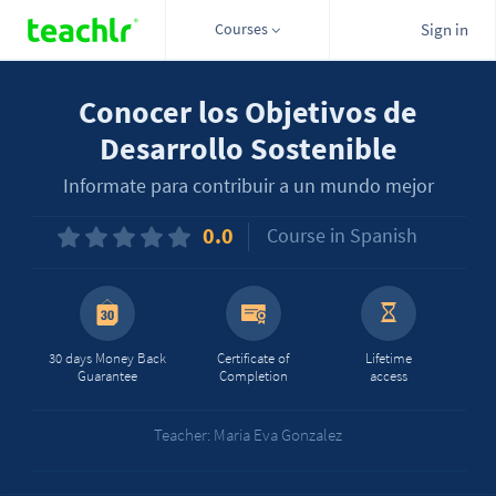
Courses
Sign in
Conocer los Objetivos de
Desarrollo Sostenible
Informate para contribuir a un mundo mejor
0.0
Course in Spanish
30 days Money Back
Certificate of
Lifetime
Guarantee
Completion
access
Teacher: Maria Eva Gonzalez