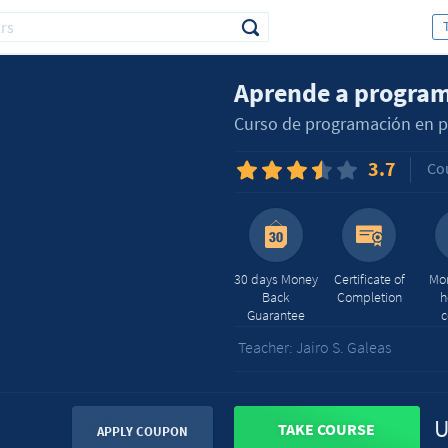
Aprende a program
Curso de programación en ph
3.7
Co
30 days Money
Certificate of
Mor
Back
Completion
h
Guarantee
c
Teacher: Jairo S. Galeas
U
TAKE COURSE
APPLY COUPON