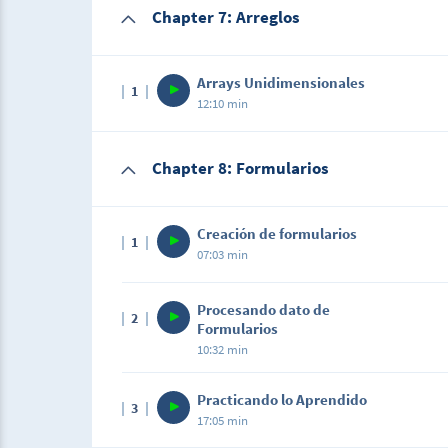
Chapter 7: Arreglos
Arrays Unidimensionales
1
12:10 min
Chapter 8: Formularios
Creación de formularios
1
07:03 min
Description
Procesando dato de
2
En esta lección realizaremos un primer for
Formularios
nuevas etiquetas que nos proporciona HTM
10:32 min
Description
Practicando lo Aprendido
3
En este videos vamos a aprender la forma 
17:05 min
se envían a través de los formularios en PH
método POST. La diferencia entre los méto