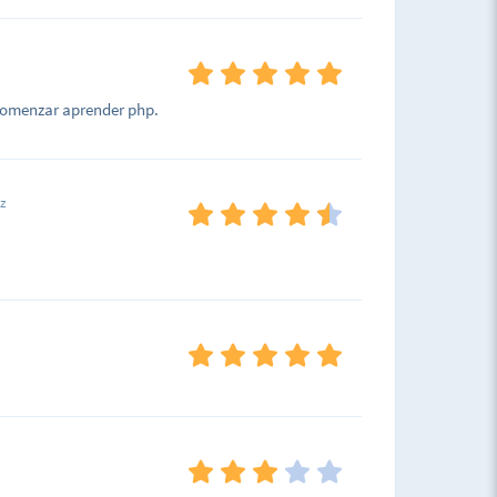
comenzar aprender php.
z