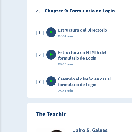
Description
de enviar los datos del formulario cuando s
Chapter 9: Formulario de Login
En este video se pondrá en práctica alguno
que el método GET envía los datos usando l
aprendido a lo largo del curso. Se creará un
de forma que no podemos verlos.
ingresaron dos números y el usuario elegirá
través de un selector. Es la primera prácti
Estructura del Directorio
1
algunos temas.
07:44 min
Description
Estructura en HTML5 del
2
En este vídeo crearemos la estructura de nue
formulario de Login
recursos que utilizaremos para, la creación
06:47 min
Description
Creando el diseño en css al
3
En este video se hace la estructura en HTML
formulario de Login
23:54 min
Description
En este video aprenderás a crear el diseño,
The Teachlr
Jairo S. Galeas