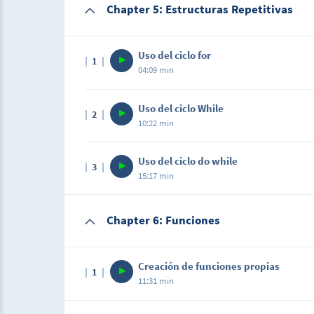
Chapter 5: Estructuras Repetitivas
Uso del ciclo for
1
04:09 min
Uso del ciclo While
2
10:22 min
Uso del ciclo do while
3
15:17 min
Chapter 6: Funciones
Creación de funciones propias
1
11:31 min