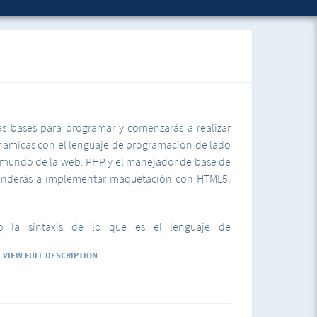
as bases para programar y comenzarás a realizar
inámicas con el lenguaje de programación de lado
l mundo de la web: PHP y el manejador de base de
enderás a implementar maquetación con HTML5,
o la sintaxis de lo que es el lenguaje de
 usa el codigo, y asi vamos ir haciendo pequeños
VIEW FULL DESCRIPTION
da tema que miremos y vamos ir desarrollando
endo los conocimientos que vayamos adquiriendo,
rollo de aplicaciones un poco más complejas que
a idea más clara de lo que se usa actualmente en