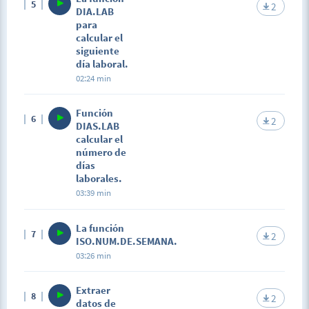
5
2
DIA.LAB
para
calcular el
siguiente
día laboral.
02:24 min
Función
6
2
DIAS.LAB
calcular el
número de
días
laborales.
03:39 min
La función
7
2
ISO.NUM.DE.SEMANA.
03:26 min
Extraer
8
2
datos de