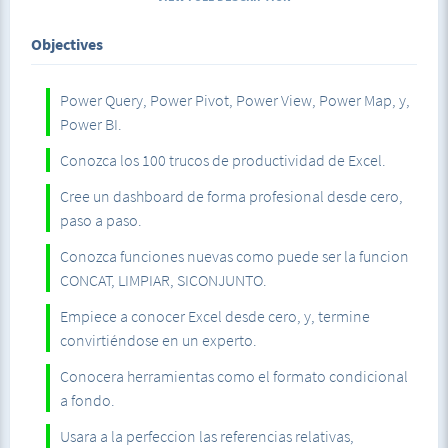
Usaremos la herramienta copiar formato de la pestaña de
Objectives
inicio, tanto para copiar en celdas adyacentes, como
celdas que no estén contiguas.
Power Query, Power Pivot, Power View, Power Map, y,
Veremos como hacer para poder ver, por ejemplo, dos
Power BI.
hojas de Excel en la misma pantalla a través de la pestaña
Conozca los 100 trucos de productividad de Excel.
vista.
Cree un dashboard de forma profesional desde cero,
Inmovilizaremos paneles. También, aprenderemos a usar
paso a paso.
perfectamente las referencias relativas, absolutas y mixtas
con ejemplos prácticos.
Conozca funciones nuevas como puede ser la funcion
CONCAT, LIMPIAR, SICONJUNTO.
Veremos como usar el comando autosuma, el formato
Empiece a conocer Excel desde cero, y, termine
personalizado, el relleno rápido, y, todo sobre el formato
convirtiéndose en un experto.
condicional, y, formato condicional con fórmulas, por
ejemplo, para que nos señale cual es la cantidad mayor
Conocera herramientas como el formato condicional
dentro de un modelo de datos.
a fondo.
Usara a la perfeccion las referencias relativas,
Aprenderemos a realizar nuestros primeros gráficos, y,