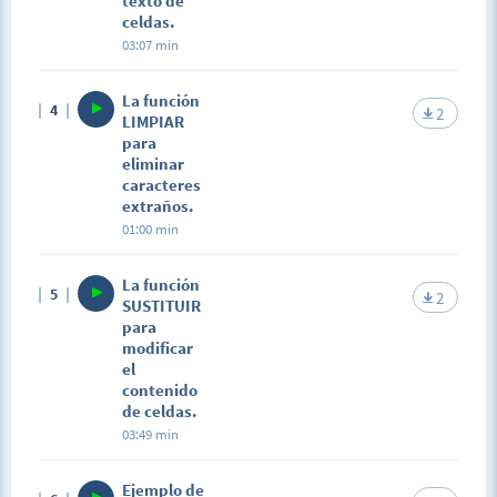
texto de
celdas.
03:07 min
La función
4
2
LIMPIAR
para
eliminar
caracteres
extraños.
01:00 min
La función
5
2
SUSTITUIR
para
modificar
el
contenido
de celdas.
03:49 min
Ejemplo de