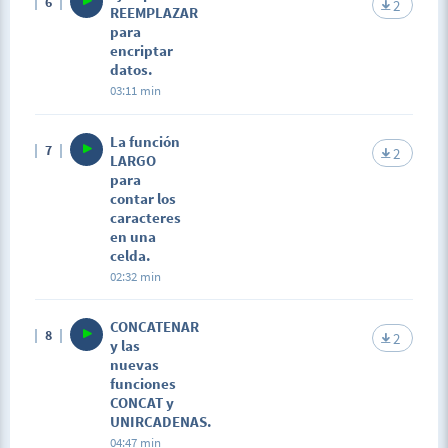
6
2
REEMPLAZAR
para
encriptar
datos.
03:11 min
La función
7
2
LARGO
para
contar los
caracteres
en una
celda.
02:32 min
CONCATENAR
8
2
y las
nuevas
funciones
CONCAT y
UNIRCADENAS.
04:47 min