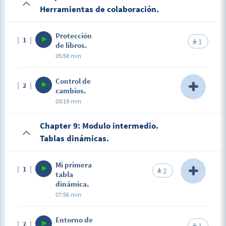
Herramientas de colaboración.
Protección
1
1
de libros.
05:58 min
Control de
2
cambios.
03:19 min
Description
Chapter 9: Modulo intermedio.
https://jmp.sh/MZ46umc
Tablas dinámicas.
Mi primera
1
2
tabla
dinámica.
07:56 min
Description
Entorno de
2
https://jmp.sh/DeIlmjd
1