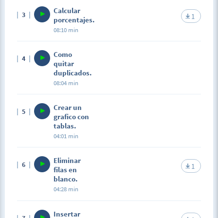
Calcular
3
1
porcentajes.
08:10 min
Como
4
quitar
duplicados.
08:04 min
Crear un
5
grafico con
tablas.
04:01 min
Eliminar
6
1
filas en
blanco.
04:28 min
Insertar
7