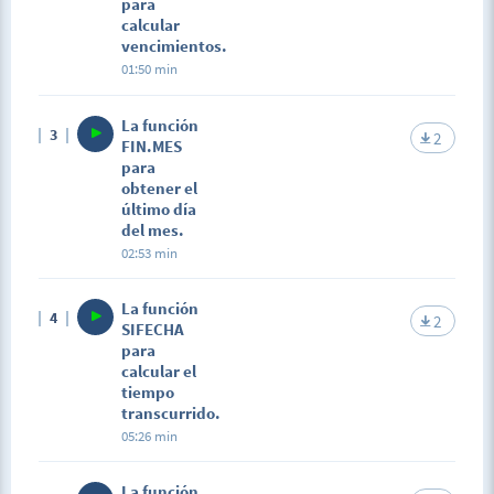
para
calcular
vencimientos.
01:50 min
La función
3
2
FIN.MES
para
obtener el
último día
del mes.
02:53 min
La función
4
2
SIFECHA
para
calcular el
tiempo
transcurrido.
05:26 min
La función