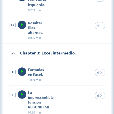
izquierda.
05:59 min
Resaltar
12
1
filas
alternas.
03:35 min
Chapter 3: Excel intermedio.
Formulas
1
2
en Excel.
13:39 min
La
2
2
imprescindible
función
REDONDEAR
04:10 min