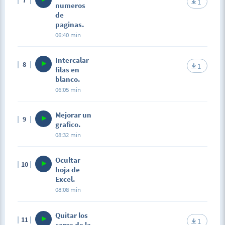
1
numeros
de
paginas.
06:40 min
Intercalar
8
1
filas en
blanco.
06:05 min
Mejorar un
9
grafico.
08:32 min
Ocultar
10
hoja de
Excel.
08:08 min
Quitar los
11
1
ceros de la