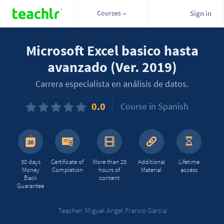
Courses
Sign in
Microsoft Excel basico hasta
avanzado (Ver. 2019)
Carrera especialista en análisis de datos.
0.0
Course in Spanish
30 days
Certificate of
More than 28
Additional
Lifetime
Money
Completion
hours of
Material
access
Back
content
Guarantee
Teacher: Miguel Angel Franco Garcia