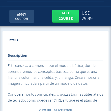
USD
TAKE
APPLY
29.99
COURSE
COUPON
Details
Description
Este curso va a comenzar por el módulo básico, donde
aprenderemos los conceptos básicos, como que es una
fila, una columna, una celda, y, un rango. Crearemos una
imagen vinculada a partir de un modelo de datos.
Conoceremos los principales, y, quizás los más útiles atajos
de teclado, como puede ser CTRL e =, que es el atajo de
auto suma.
VIEW FULL DESCRIPTION