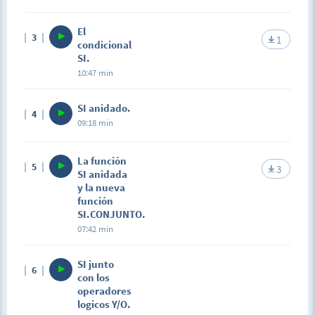
El
3
1
condicional
SI.
10:47 min
SI anidado.
4
09:18 min
La función
5
3
SI anidada
y la nueva
función
SI.CONJUNTO.
07:42 min
SI junto
6
con los
operadores
logicos Y/O.