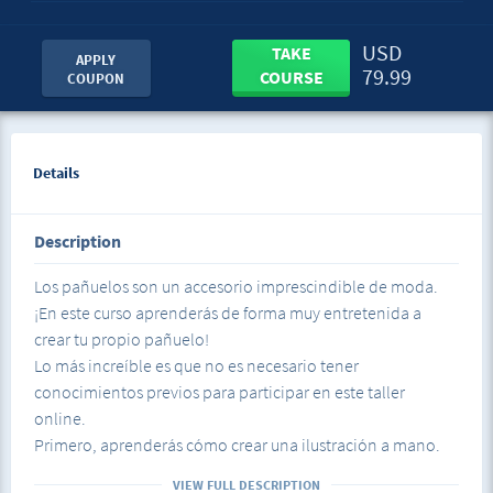
USD
TAKE
APPLY
79.99
COURSE
COUPON
Details
Description
Los pañuelos son un accesorio imprescindible de moda.
¡En este curso aprenderás de forma muy entretenida a
crear tu propio pañuelo!
Lo más increíble es que no es necesario tener
conocimientos previos para participar en este taller
online.
Primero, aprenderás cómo crear una ilustración a mano.
Más adelante aprenderás cómo realizar la transferencia
VIEW FULL DESCRIPTION