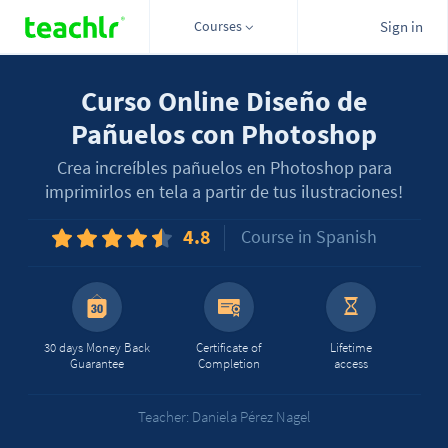
Courses
Sign in
Curso Online Diseño de
Pañuelos con Photoshop
Crea increíbles pañuelos en Photoshop para
imprimirlos en tela a partir de tus ilustraciones!
4.8
Course in Spanish
30 days Money Back
Certificate of
Lifetime
Guarantee
Completion
access
Teacher: Daniela Pérez Nagel