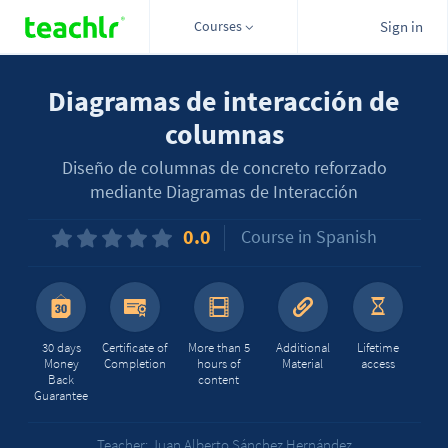
Courses
Sign in
Diagramas de interacción de
columnas
Diseño de columnas de concreto reforzado
mediante Diagramas de Interacción
0.0
Course in Spanish
30 days
Certificate of
More than 5
Additional
Lifetime
Money
Completion
hours of
Material
access
Back
content
Guarantee
Teacher: Juan Alberto Sánchez Hernández