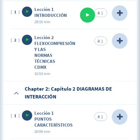
Lección 1
1
1
INTRODUCCIÓN
28:15 min
Description
Lección 2
2
El estudiante comprenderá el concepto de
1
FLEXOCOMPRESIÓN
flexocompresión, así como las acciones que la
Y LAS
generan.
NORMAS
TÉCNICAS
CDMX
32:53 min
Description
Chapter 2: Capítulo 2 DIAGRAMAS DE
El estudiante comprenderá la relación entre las
INTERACCIÓN
normas técnicas complementarias de Cd. de México
y el modelo empleado para evaluar los diagramas
de interacción en el diseño de columnas.
Lección 1
1
1
PUNTOS
CARACTERÍSTICOS
20:59 min