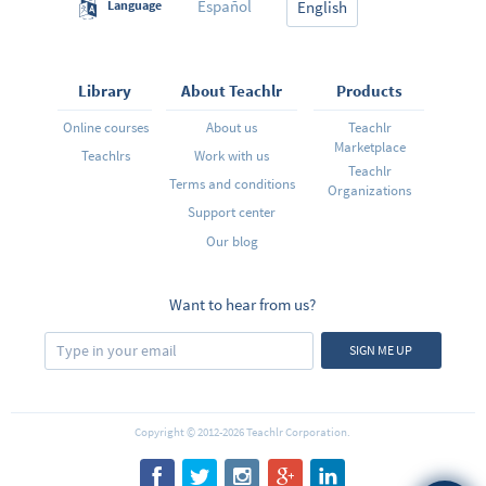
Español
Language
English
Library
About Teachlr
Products
Online courses
About us
Teachlr
Marketplace
Teachlrs
Work with us
Teachlr
Terms and conditions
Organizations
Support center
Our blog
Want to hear from us?
SIGN ME UP
Copyright © 2012-2026 Teachlr Corporation.