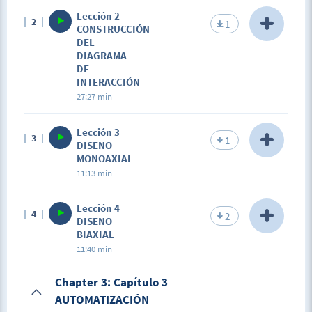
Description
Lección 2
2
El estudiante conocerá los puntos que definen la
1
CONSTRUCCIÓN
superficie de interacción de una columna.
DEL
DIAGRAMA
DE
INTERACCIÓN
27:27 min
Description
Lección 3
3
El estudiante construirá el diagrama de interacción
1
DISEÑO
de una columna rectangular sobre una hoja de
MONOAXIAL
cálculo.
11:13 min
Description
Lección 4
4
El alumno comprenderá el concepto monoaxial y
2
DISEÑO
evaluará el diagrama de interacción monoaxial
BIAXIAL
para dos direcciones ortogonales.
11:40 min
Description
Chapter 3: Capítulo 3
El estudiante comprenderá el concepto biaxial y
AUTOMATIZACIÓN
evaluará la capacidad de una columna rectangular