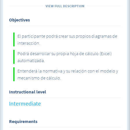
flexocompresión de columnas rectangulares de concreto
VIEW FULL DESCRIPTION
armado con varillas de acero desde el punto de vista
conceptual, guiando al estudiante a aplicar los
Objectives
mecanismos establecidos en las normas mediante la
comprensión de los conceptos.
El participante podrá crear sus propios diagramas de
Así mismo, se induce al estudiante a hacer uso paulatino
interacción.
del cálculo apoyado en computadora mediante la
Podrá desarrollar su propia hoja de cálculo (Excel)
formulación de las hipótesis en una hoja de cálculo que
automatizada.
gradualmente se automatiza.
Entenderá la normativa y su relación con el modelo y
Se comparten fichas, hojas de cálculo y macro de apoyo.
mecanismo de cálculo.
Instructional level
Intermediate
Requirements