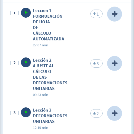
sujeta a acción biaxial.
Lección 1
1
1
FORMULACIÓN
DE HOJA
DE
CÁLCULO
AUTOMATIZADA
27:07 min
Description
Lección 2
2
El estudiante entenderá y desarrollará una hoja de
3
AJUSTE AL
cálculo mediante formulas que le permitan
CÁLCULO
simplificar el proceso manual previamente
DE LAS
aprendido.
DEFORMACIONES
UNITARIAS
09:23 min
Description
Lección 3
3
El estudiante entenderá de una manera gráfica las
2
DEFORMACIONES
restricciones normativas en la evaluación de las
UNITARIAS
deformaciones unitarias.
12:19 min