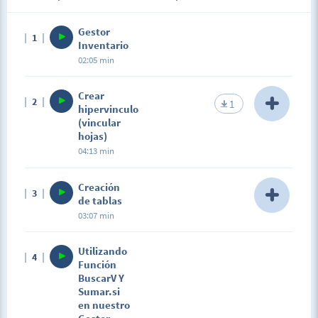
Gestor
1
Inventario
02:05 min
Crear
2
1
hipervinculo
(vincular
hojas)
04:13 min
Description
Creación
3
En esta lección aprenderás a crear botones y
de tablas
vincularlos a cada una de las hojas de nuestro
03:07 min
gestor
Description
Utilizando
4
En esta lección vamos a crear las tablas para poder
Función
realizar nuestro gestos Inventario
BuscarV Y
Sumar.si
en nuestro