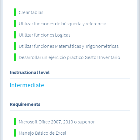
También vamos a desarrollar un ejercicio practico un
Gestor Inventario que tu puedes modificar según tus
Crear tablas
necesidades.
Utilizar funciones de búsqueda y referencia
Lo mas importante compartiré contigo material de apoyo.
Utilizar funciones Logicas
Utilizar funciones Matemáticas y Trigonométricas
Desarrollar un ejercicio practico Gestor Inventario
Instructional level
Intermediate
Requirements
Microsoft Office 2007, 2010 o superior
Manejo Básico de Excel