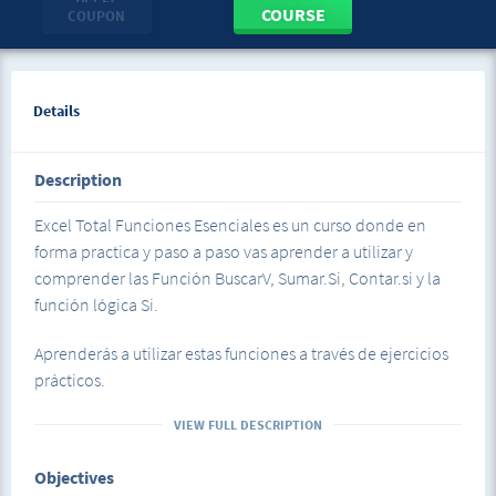
COURSE
COUPON
Details
Description
Excel Total Funciones Esenciales es un curso donde en
forma practica y paso a paso vas aprender a utilizar y
comprender las Función BuscarV, Sumar.Si, Contar.si y la
función lógica Si.
Aprenderás a utilizar estas funciones a través de ejercicios
prácticos.
VIEW FULL DESCRIPTION
Ademas vas aprender a crear tablas a utilizarlas de forma
eficiente.
Objectives