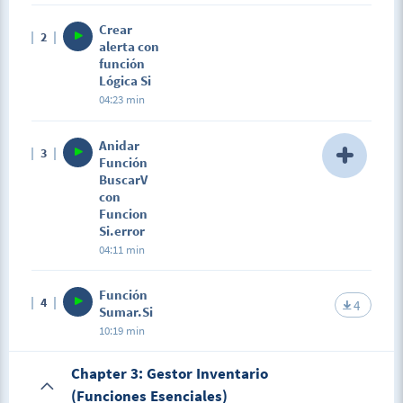
Description
Crear
2
Es una función de búsqueda y referencia. Nos
alerta con
permite buscar un dato en forma vertical en una
función
base datos o tabla.
Lógica Si
04:23 min
Anidar
3
Función
BuscarV
con
Funcion
Si.error
04:11 min
Description
Función
4
En esta lección veremos como evitar el típico error
4
Sumar.Si
#N/A valor no disponible, para lo cual vamos anidar
10:19 min
Función BuscarV con Si.error
Chapter 3: Gestor Inventario
(Funciones Esenciales)