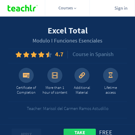
Courses
Sign in
Excel Total
Modulo I Funciones Esenciales
4.7
Course in Spanish
Certificate of
More than 1
Additional
Lifetime
Completion
hour of content
Material
access
Teacher: Marisol del Carmen Ramos Astudillo
FREE
TAKE
APPLY