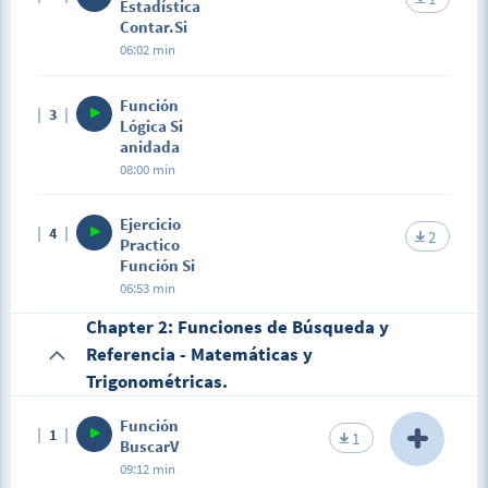
Estadística
Contar.Si
06:02 min
Función
3
Lógica Si
anidada
08:00 min
Ejercicio
4
2
Practico
Función Si
06:53 min
Chapter 2: Funciones de Búsqueda y
Referencia - Matemáticas y
Trigonométricas.
Función
1
1
BuscarV
09:12 min