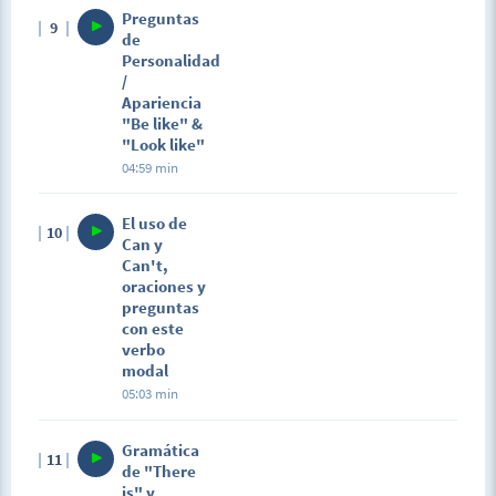
Preguntas
9
de
Personalidad
/
Apariencia
"Be like" &
"Look like"
04:59 min
El uso de
10
Can y
Can't,
oraciones y
preguntas
con este
verbo
modal
05:03 min
Gramática
11
de "There
is" y