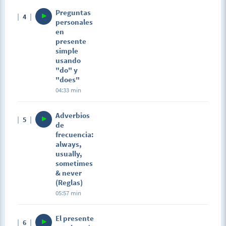
Preguntas
4
personales
en
presente
simple
usando
"do" y
"does"
04:33 min
Adverbios
5
de
frecuencia:
always,
usually,
sometimes
& never
(Reglas)
05:57 min
El presente
6