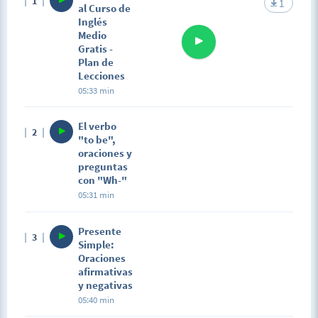
1
1
al Curso de
Inglés
Medio
Gratis -
Plan de
Lecciones
05:33 min
El verbo
2
"to be",
oraciones y
preguntas
con "Wh-"
05:31 min
Presente
3
Simple:
Oraciones
afirmativas
y negativas
05:40 min