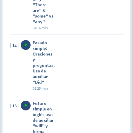
"There
are" &
"some" vs
"any"
04:14 min
Pasado
12
simple:
Oraciones
y
preguntas.
Uso de
auxiliar
"Did"
05:25 min
Futuro
13
simple en
inglés uso
de auxiliar
"will" y
forma