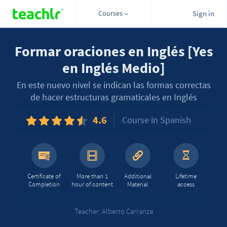
Courses
Sign in
Formar oraciones en Inglés [Yes
en Inglés Medio]
En este nuevo nivel se indican las formas correctas
de hacer estructuras gramaticales en Inglés
4.6
Course in Spanish
Certificate of
More than 1
Additional
Lifetime
Completion
hour of content
Material
access
Teacher: Alberto Carranza