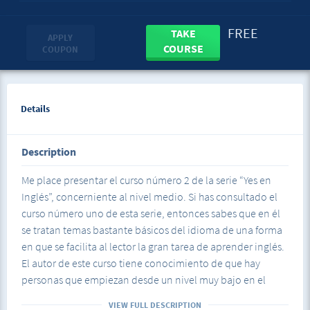
FREE
TAKE
APPLY
COURSE
COUPON
Details
Description
Me place presentar el curso número 2 de la serie “Yes en
Inglés”, concerniente al nivel medio. Si has consultado el
curso número uno de esta serie, entonces sabes que en él
se tratan temas bastante básicos del idioma de una forma
en que se facilita al lector la gran tarea de aprender inglés.
El autor de este curso tiene conocimiento de que hay
personas que empiezan desde un nivel muy bajo en el
idioma inglés y por ello pone a disposición explicaciones
VIEW FULL DESCRIPTION