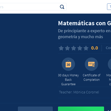
Matemáticas con 
De principiante a experto e
geometría y mucho más
0.0
Co
30 days Money
Certificate of
Mor
Back
Completion
h
Guarantee
c
Teacher: Mónica Coronel