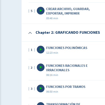
Description
CREAR ARCHIVO, GUARDAR,
5
Conoce la barra de herramientas para la vi
EXPORTAR, IMPRIMIR
05:48 min
Chapter 2: GRAFICANDO FUNCIONES
FUNCIONES POLINÓMICAS
1
12:23 min
Description
FUNCIONES RACIONALES E
2
Grafica funciones paso a paso
IRRACIONALES
06:16 min
FUNCIONES POR TRAMOS
3
06:50 min
TRANSFORMACIÓN DE