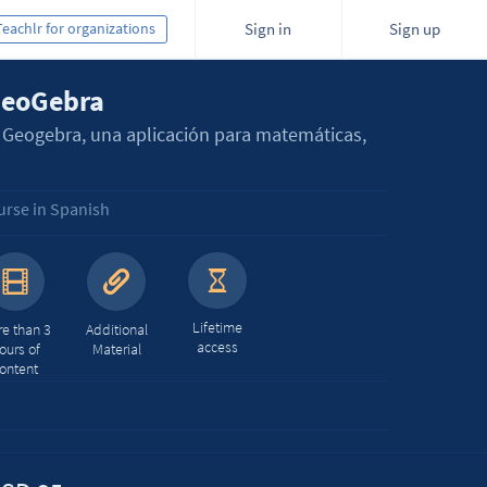
Teachlr for organizations
Sign in
Sign up
GeoGebra
n Geogebra, una aplicación para matemáticas,
urse in Spanish
Lifetime
e than 3
Additional
access
ours of
Material
ontent