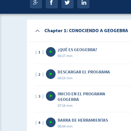
Chapter 1: CONOCIENDO A GEOGEBRA
¿QUÉ ES GEOGEBRA?
1
03:27 min
Description
DESCARGAR EL PROGRAMA
2
Breve descripción de la historia y caracterí
04:15 min
Description
INICIO EN EL PROGRAMA
3
Cómo descargar el programa de la página 
GEOGEBRA
07:16 min
BARRA DE HERRAMIENTAS
4
06:04 min