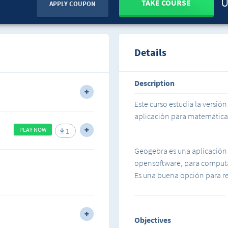
U
TAKE COURSE
APPLY COUPON
Details
Description
Este curso estudia la versi
aplicación para matemática
sticas de Geogebra
PLAY NOW
1
Geogebra es una aplicación
opensoftware, para computa
oficial www.geogebra.org
Es una buena opción para re
algebraica. Sirve tanto pa
Objectives
En este curso iremos paso 