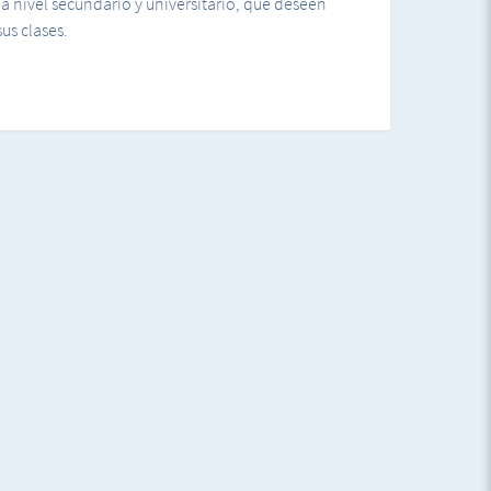
a nivel secundario y universitario, que deseen
us clases.