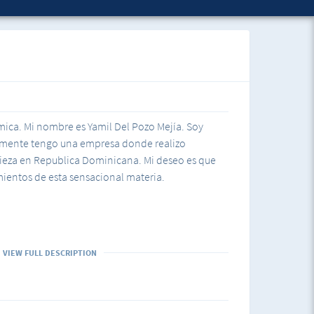
mica. Mi nombre es Yamil Del Pozo Mejía. Soy
lmente tengo una empresa donde realizo
ieza en Republica Dominicana. Mi deseo es que
ientos de esta sensacional materia.
VIEW FULL DESCRIPTION