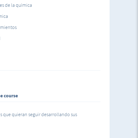
es de la química
mica
imientos
d
ne course
as que quieran seguir desarrollando sus