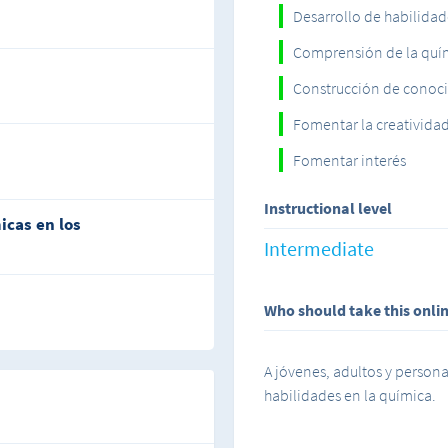
Desarrollo de habilidad
Comprensión de la quí
Construcción de conoc
Fomentar la creativida
Fomentar interés
Instructional level
icas en los
Intermediate
Who should take this onli
A jóvenes, adultos y person
habilidades en la química.