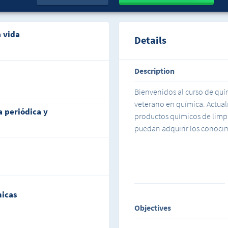
a vida
Details
Description
Bienvenidos al curso de quí
veterano en química. Actua
a periódica y
productos químicos de limp
puedan adquirir los conocim
micas
Objectives