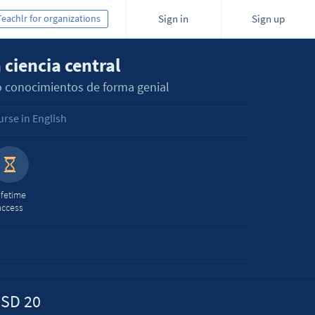
Teachlr for organizations
Sign in
Sign up
 ciencia central
o conocimientos de forma genial
rse in English
ifetime
access
SD 20