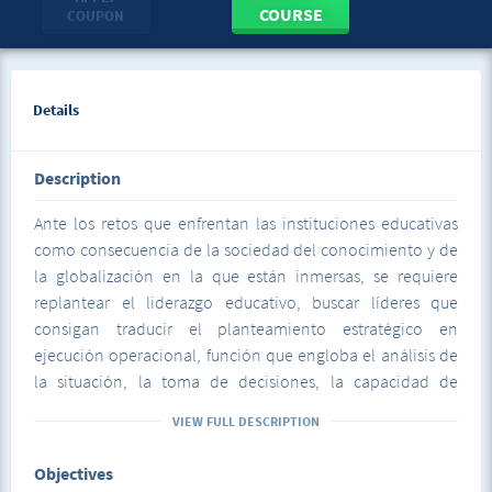
COURSE
COUPON
Details
Description
Ante los retos que enfrentan las instituciones educativas
como consecuencia de la sociedad del conocimiento y de
la globalización en la que están inmersas, se requiere
replantear el liderazgo educativo, buscar líderes que
consigan traducir el planteamiento estratégico en
ejecución operacional, función que engloba el análisis de
la situación, la toma de decisiones, la capacidad de
persuasión y las competencias relativas a la gestión de
VIEW FULL DESCRIPTION
personas. Este curso “liderazgo educativo en el aula”, está
basado en la ponencia de Gros et al (2013), presentada en
Objectives
el XXXII Seminario Interuniversitario de Teoría de la