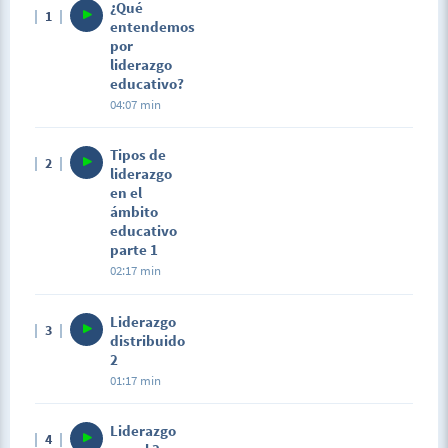
están relacionadas y garantizan un liderazgo eficaz, reto de
¿Qué
1
todo actor educativo.
entendemos
por
liderazgo
educativo?
04:07 min
Tipos de
2
liderazgo
en el
ámbito
educativo
parte 1
02:17 min
Liderazgo
3
distribuido
2
01:17 min
Liderazgo
4