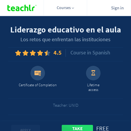
Courses
Sign in
Liderazgo educativo en el aula
Los retos que enfrentan las instituciones
4.5
Course in Spanish
Certificate of Completion
Lifetime
access
Teacher: UNID
FREE
TAKE
APPLY