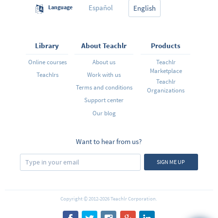
Español
Language
English
Library
About Teachlr
Products
Online courses
About us
Teachlr
Marketplace
Teachlrs
Work with us
Teachlr
Terms and conditions
Organizations
Support center
Our blog
Want to hear from us?
SIGN ME UP
Copyright © 2012-2026 Teachlr Corporation.