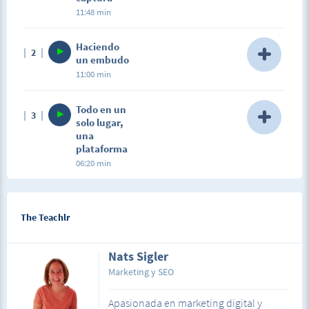
11:48 min
Description
Haciendo
2
En este video te enseño la importancia de una
un embudo
página de captura y la estrategia que puedes hacer
11:00 min
para que sea más visualmente atractiva.
Description
Todo en un
3
Aprende a hacer embudos de venta fácil y rápido.
solo lugar,
una
plataforma
06:20 min
Description
En este video te enseño la plataforma donde puedes
tener todo: embudo, contactos, calendario, redes
The Teachlr
sociales, email marketing y mucho más por un
super precio!
Nats Sigler
Marketing y SEO
Apasionada en marketing digital y