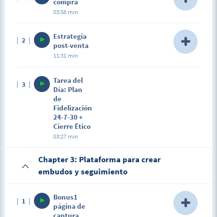
compra
03:58 min
Description
Estrategia
2
En este apartado verás las señales de compra del
post-venta
cliente, y como de manera natural te ayudará a dar
11:31 min
el siguiente paso.
Description
Tarea del
3
En este apartado verás algunas de las estrategias
Día: Plan
post-venta para lograr la fidelización de tu cliente.
de
Fidelización
24-7-30 +
Cierre Ético
03:27 min
Chapter 3: Plataforma para crear
embudos y seguimiento
Bonus1
1
página de
captura