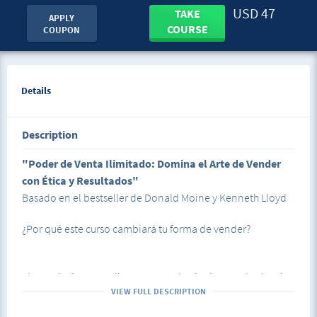
USD 47
TAKE
APPLY
COURSE
COUPON
Details
Description
"Poder de Venta Ilimitado: Domina el Arte de Vender
con Ética y Resultados"
Basado en el bestseller de Donald Moine y Kenneth Lloyd
¿Por qué este curso cambiará tu forma de vender?
Ahorrarás tiempo y dinero: Aprende técnicas probadas sin
VIEW FULL DESCRIPTION
salir de casa.
Acceso inmediato: Empieza hoy mismo y ve las clases