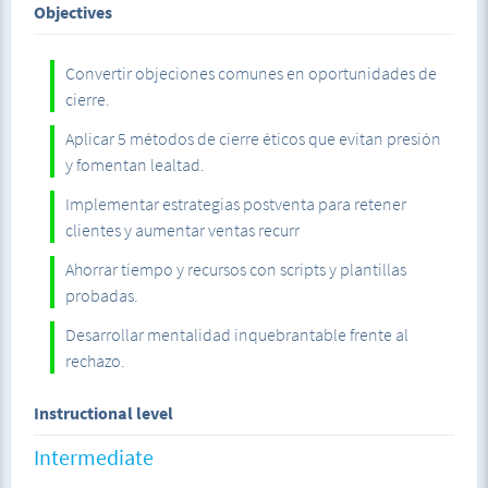
Objectives
cuando quieras.
Resultados maravillosos: Convierte objeciones en ventas
con estrategias paso a paso.
Convertir objeciones comunes en oportunidades de
cierre.
¿Qué incluye el curso?
Aplicar 5 métodos de cierre éticos que evitan presión
Kit de Herramientas Descargables:
y fomentan lealtad.
Implementar estrategias postventa para retener
Módulos en Video HD
clientes y aumentar ventas recurr
Ahorrar tiempo y recursos con scripts y plantillas
Plantillas EPI para objeciones.
probadas.
Scripts de llamadas y emails.
Desarrollar mentalidad inquebrantable frente al
Checklist de señales de compra.
rechazo.
Instructional level
Certificado Digital: Acredita tus habilidades como
Intermediate
Vendedor de Élite.