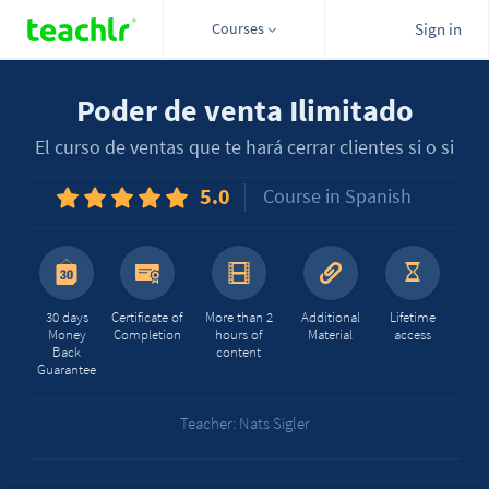
Courses
Sign in
Poder de venta Ilimitado
El curso de ventas que te hará cerrar clientes si o si
5.0
Course in Spanish
30 days
Certificate of
More than 2
Additional
Lifetime
Money
Completion
hours of
Material
access
Back
content
Guarantee
Teacher: Nats Sigler