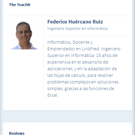
The Teachlr
prestashop, porque se pueden asociar ciertas
palabras con ciertos productos de la tienda. Por
ejemplo si el usuario busca elegancia puede salir
Federico Huércano Ruiz
vestidos de noche o si busca joven saca los
productos de la categoría juventud.
Ingeniero Superior en informática
Informático, Docente y
Emprendedor en LinkFred. Ingeniero
Superior en Informática. 15 años de
experiencia en el desarrollo de
aplicaciones, y en la adaptación de
las hojas de cálculo, para resolver
problemas complejos en soluciones
simples, gracias a las funciones de
Excel.
Reviews