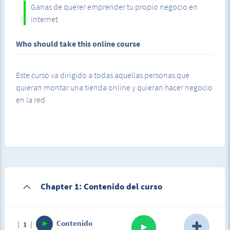
Ganas de querer emprender tu propio negocio en
espaciar mucho las clases.
internet
Si te apuntas a este curso crear tu tienda online no tendrá
Who should take this online course
secretos para tí. No te arrepentirás y te convertirás en un
profesional de dicha herramienta.
Este curso va dirigido a todas aquellas personas que
quieran montar una tienda online y quieran hacer negocio
en la red
Chapter 1: Contenido del curso
Contenido
1