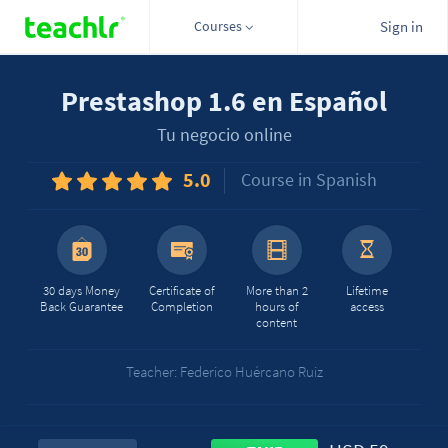
Courses
Sign in
Prestashop 1.6 en Español
Tu negocio online
5.0
Course in Spanish
30 days Money
Certificate of
More than 2
Lifetime
Back Guarantee
Completion
hours of
access
content
Teacher: Federico Huércano Ruiz