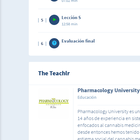
07:02 min
Lección 5
5
12:58 min
Evaluación final
6
The Teachlr
Pharmacology University
Educación
Pharmacology University es u
14 años de experiencia en sis
enfocados al cannabis medicin
desde entonces hemos tenido e
estigma social del cannabis m