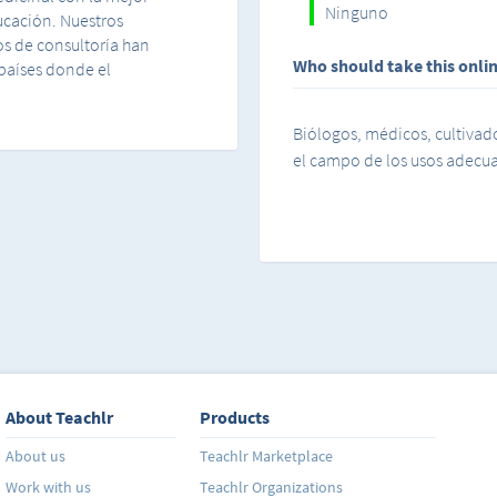
Ninguno
ucación. Nuestros
os de consultoría han
Who should take this onli
 países donde el
Biólogos, médicos, cultiva
el campo de los usos adecua
About Teachlr
Products
About us
Teachlr Marketplace
Work with us
Teachlr Organizations