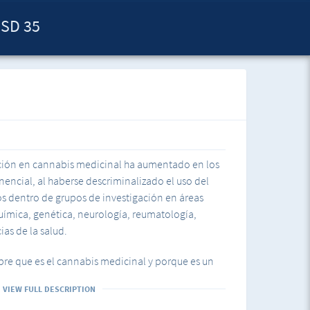
SD 35
gación en cannabis medicinal ha aumentado en los
encial, al haberse descriminalizado el uso del
os dentro de grupos de investigación en áreas
ímica, genética, neurología, reumatología,
ias de la salud.
bre que es el cannabis medicinal y porque es un
o, se conocerán los mitos y realidades y demás
VIEW FULL DESCRIPTION
so adecuado .