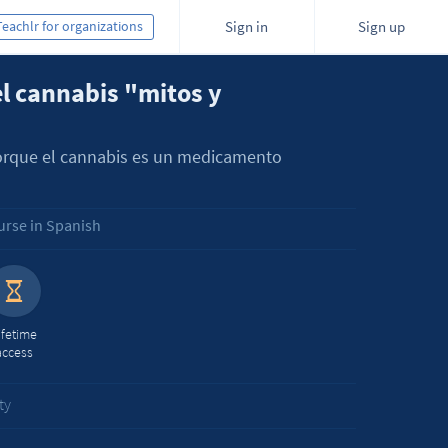
Teachlr for organizations
Sign in
Sign up
l cannabis "mitos y
porque el cannabis es un medicamento
urse in Spanish
ifetime
access
ty