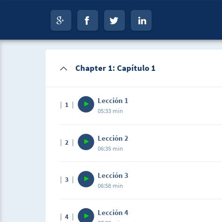
Chapter 1: Capítulo 1
Lección 1
1
05:33 min
Lección 2
2
06:35 min
Lección 3
3
06:58 min
Lección 4
4