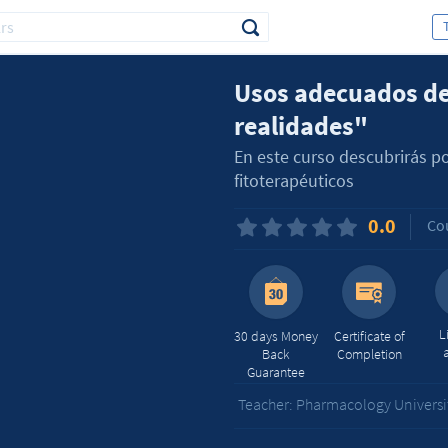
Usos adecuados de
realidades"
En este curso descubrirás 
fitoterapéuticos
0.0
Co
L
30 days Money
Certificate of
Back
Completion
Guarantee
Teacher: Pharmacology Universi