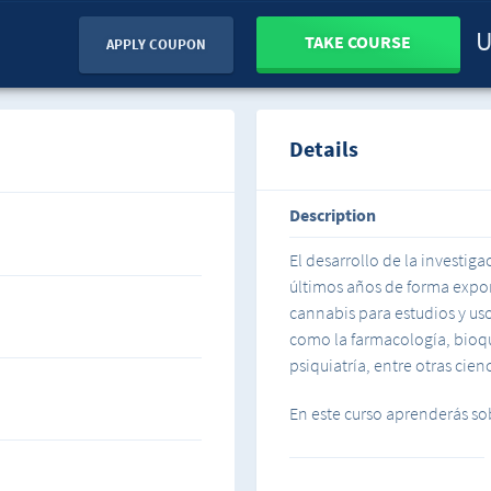
U
TAKE COURSE
APPLY COUPON
Details
Description
El desarrollo de la investi
últimos años de forma expon
cannabis para estudios y us
como la farmacología, bioqu
psiquiatría, entre otras cienc
En este curso aprenderás so
medicamento fitoterapeutic
recomendaciones para su u