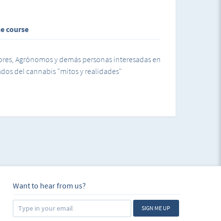
ne course
dores, Agrónomos y demás personas interesadas en
dos del cannabis "mitos y realidades"
Want to hear from us?
SIGN ME UP