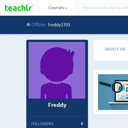
Courses
Offline
freddy1703
ABOUT ME
Freddy
FOLLOWERS
0