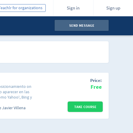
Teachlr for organizations
Sign in
Sign up
SEND MESSAGE
Price:
Free
posicionamiento on
o aparecer en las
omo Yahoo!, Bing y
 como sus mejores
TAKE COURSE
correctas se han
 Javier Villena
na web que desee