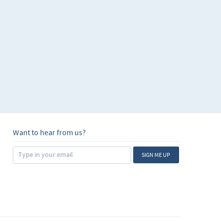
Want to hear from us?
SIGN ME UP