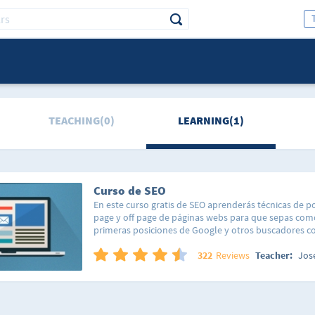
TEACHING(0)
LEARNING(1)
Curso de SEO
En este curso gratis de SEO aprenderás técnicas de 
page y off page de páginas webs para que sepas com
primeras posiciones de Google y otros buscadores c
DuckDuckGo. Conocer el funcionamiento de SEO, así
prácticas, estándares y actividades penalizadas o no 
322
Reviews
Teacher:
Jose
convertido en un aspecto fundamental de toda pági
alcanzar el éxito.