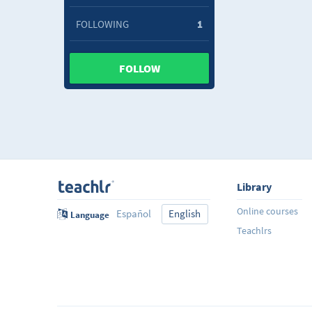
FOLLOWING
1
FOLLOW
Library
Online courses
Español
English
Language
Teachlrs