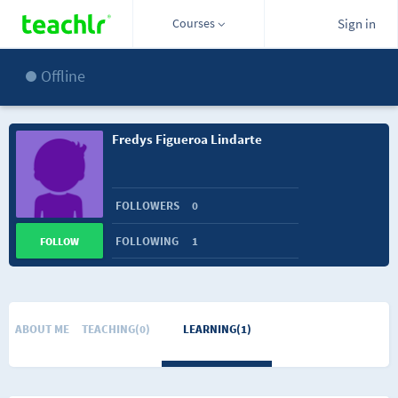
Courses
Sign in
Offline
Fredys Figueroa Lindarte
FOLLOWERS
0
FOLLOWING
1
FOLLOW
ABOUT ME
TEACHING(0)
LEARNING(1)