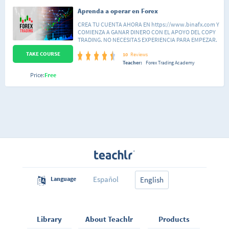
Aprenda a operar en Forex
CREA TU CUENTA AHORA EN https://www.binafx.com Y
COMIENZA A GANAR DINERO CON EL APOYO DEL COPY
TRADING. NO NECESITAS EXPERIENCIA PARA EMPEZAR.
Puedes ganar dinero desde el primer día. Solo tienes
TAKE COURSE
que copiar las operaciones de otros traders expertos.
10
Reviews
Hay más de 6,000 traders que puedes copiar sus
Teacher:
Forex Trading Academy
operaciones. Se parte de la comunidad de traders
Price:
Free
rentables. En este curso aprenderás los pasos básicos y
esenciales para entender los mercados bursátiles. Te
deseamos lo mejor.
Español
Language
English
Library
About Teachlr
Products